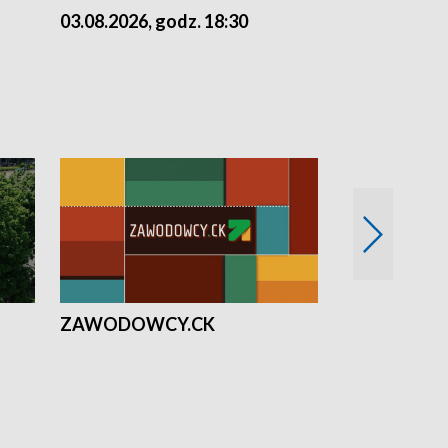
03.08.2026, godz. 18:30
02.08.2026, 
ZAWODOWCY.CK
Solidarni z U