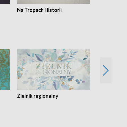
Na Tropach Historii
Szept ziemi
Zielnik regionalny
EkoLogiczni