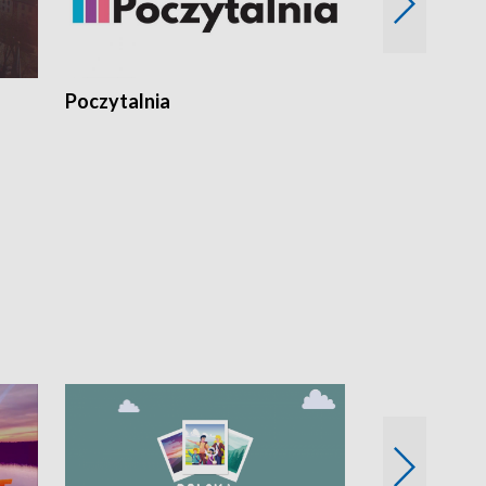
Poczytalnia
Koncerty TV