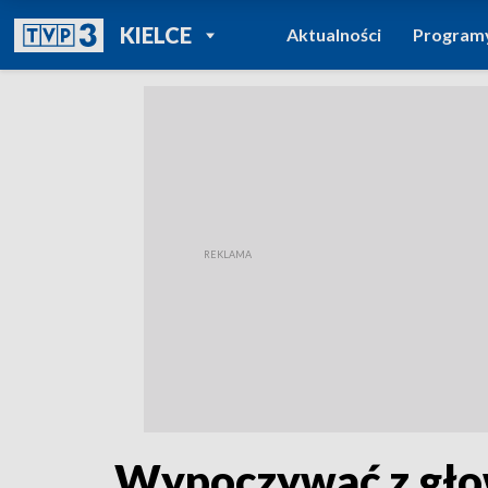
POWRÓT DO
KIELCE
Aktualności
Program
TVP REGIONY
Wypoczywać z gło