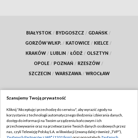
BIAŁYSTOK
/
BYDGOSZCZ
/
GDAŃSK
/
GORZÓW WLKP.
/
KATOWICE
/
KIELCE
/
KRAKÓW
/
LUBLIN
/
ŁÓDŹ
/
OLSZTYN
/
OPOLE
/
POZNAŃ
/
RZESZÓW
/
SZCZECIN
/
WARSZAWA
/
WROCŁAW
Szanujemy Twoją prywatność
Dołącz do nas:
Kliknij "Akceptuję i przechodzę do serwisu", aby wyrazić zgody na
korzystanie z technologii automatycznego śledzenia i zbierania danych,
TVP
dostęp do informacji na Twoim urządzeniu końcowym i ich
Abonament TVP
przechowywanie oraz na przetwarzanie Twoich danych osobowych przez
Regulamin TVP
nas, czyli Telewizję Polską S.A. w likwidacji (zwaną dalej również „TVP”),
Emisja w TVP
Zaufanych Partnerów z IAB* (1201 firm)
oraz pozostałych
Zaufanych
Polityka prywatności