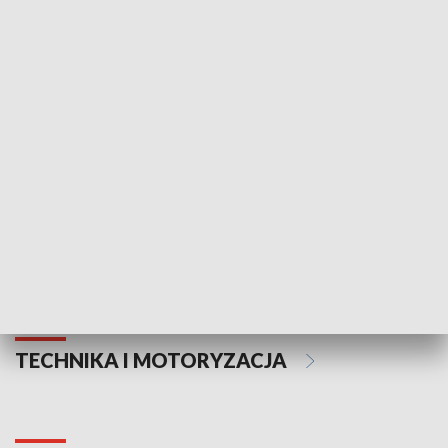
KULTURA I SZTUKA
Informator kulturalny
Drzwi do kult
TECHNIKA I MOTORYZACJA