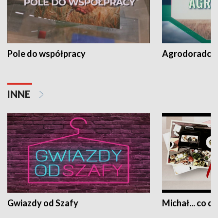
Pole do współpracy
Agrodoradcy 
INNE
Gwiazdy od Szafy
Michał... co dz