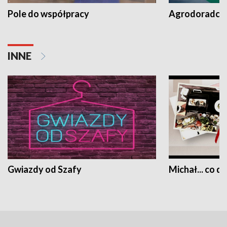
Pole do współpracy
Agrodoradcy 
INNE
Gwiazdy od Szafy
Michał... co dz