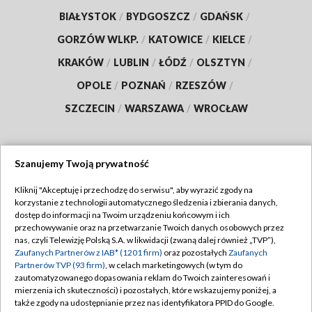
BIAŁYSTOK
/
BYDGOSZCZ
/
GDAŃSK
/
GORZÓW WLKP.
/
KATOWICE
/
KIELCE
/
KRAKÓW
/
LUBLIN
/
ŁÓDŹ
/
OLSZTYN
/
OPOLE
/
POZNAŃ
/
RZESZÓW
/
SZCZECIN
/
WARSZAWA
/
WROCŁAW
Szanujemy Twoją prywatność
Dołącz do nas:
Kliknij "Akceptuję i przechodzę do serwisu", aby wyrazić zgody na
korzystanie z technologii automatycznego śledzenia i zbierania danych,
TVP
dostęp do informacji na Twoim urządzeniu końcowym i ich
Abonament TVP
przechowywanie oraz na przetwarzanie Twoich danych osobowych przez
Regulamin TVP
nas, czyli Telewizję Polską S.A. w likwidacji (zwaną dalej również „TVP”),
Emisja w TVP
Zaufanych Partnerów z IAB* (1201 firm)
oraz pozostałych
Zaufanych
Polityka prywatności
Partnerów TVP (93 firm)
, w celach marketingowych (w tym do
Centrum informacji TVP
Moje zgody
zautomatyzowanego dopasowania reklam do Twoich zainteresowań i
mierzenia ich skuteczności) i pozostałych, które wskazujemy poniżej, a
Naziemna Telewizja Cyfrowa
Pomoc
także zgody na udostępnianie przez nas identyfikatora PPID do Google.