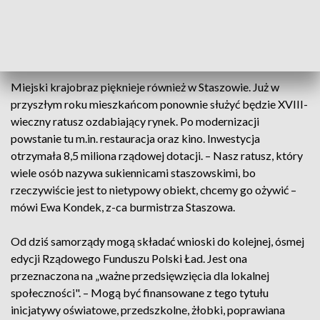
terenu wokół samorząd otrzymał ponad 3 miliony złotych z
Polskiego Ładu. – Te walory krajobrazowe nam się poprawią,
a zależy nam na tym, żeby tutaj się osiedlać, żeby osiadły tu
nowe rodziny – podkreśla Jacek Nowak, burmistrz Połańca.
Miejski krajobraz pięknieje również w Staszowie. Już w
przyszłym roku mieszkańcom ponownie służyć będzie XVIII-
wieczny ratusz ozdabiający rynek. Po modernizacji
powstanie tu m.in. restauracja oraz kino. Inwestycja
otrzymała 8,5 miliona rządowej dotacji. – Nasz ratusz, który
wiele osób nazywa sukiennicami staszowskimi, bo
rzeczywiście jest to nietypowy obiekt, chcemy go ożywić –
mówi Ewa Kondek, z-ca burmistrza Staszowa.
Od dziś samorządy mogą składać wnioski do kolejnej, ósmej
edycji Rządowego Funduszu Polski Ład. Jest ona
przeznaczona na „ważne przedsięwzięcia dla lokalnej
społeczności". – Mogą być finansowane z tego tytułu
inicjatywy oświatowe, przedszkolne, żłobki, poprawiana