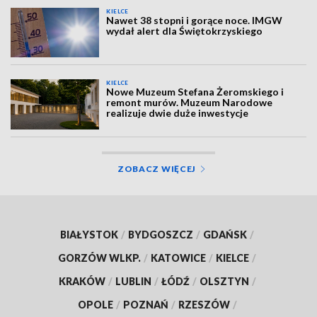
KIELCE
Nawet 38 stopni i gorące noce. IMGW
wydał alert dla Świętokrzyskiego
KIELCE
Nowe Muzeum Stefana Żeromskiego i
remont murów. Muzeum Narodowe
realizuje dwie duże inwestycje
ZOBACZ WIĘCEJ
BIAŁYSTOK
/
BYDGOSZCZ
/
GDAŃSK
/
GORZÓW WLKP.
/
KATOWICE
/
KIELCE
/
KRAKÓW
/
LUBLIN
/
ŁÓDŹ
/
OLSZTYN
/
OPOLE
/
POZNAŃ
/
RZESZÓW
/