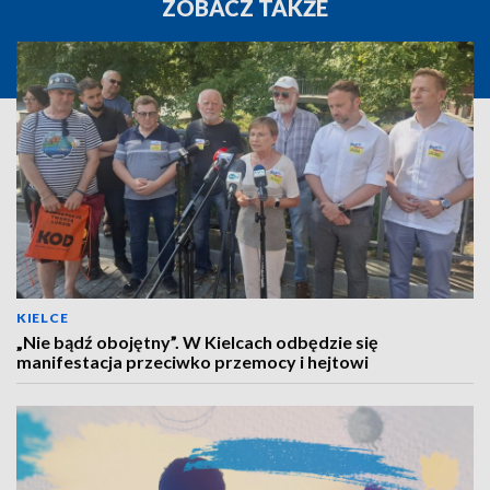
ZOBACZ TAKŻE
KIELCE
„Nie bądź obojętny”. W Kielcach odbędzie się
manifestacja przeciwko przemocy i hejtowi