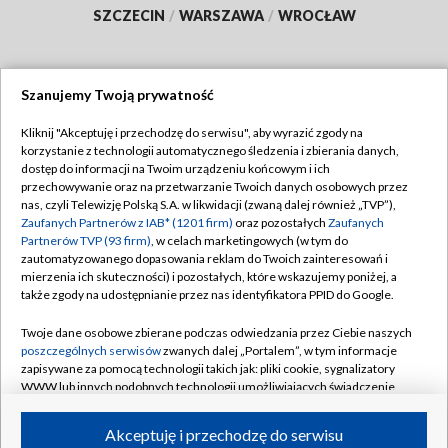
SZCZECIN
/
WARSZAWA
/
WROCŁAW
Szanujemy Twoją prywatność
Dołącz do nas:
Kliknij "Akceptuję i przechodzę do serwisu", aby wyrazić zgody na
korzystanie z technologii automatycznego śledzenia i zbierania danych,
TVP
dostęp do informacji na Twoim urządzeniu końcowym i ich
Abonament TVP
przechowywanie oraz na przetwarzanie Twoich danych osobowych przez
Regulamin TVP
nas, czyli Telewizję Polską S.A. w likwidacji (zwaną dalej również „TVP”),
Emisja w TVP
Polityka prywatności
Zaufanych Partnerów z IAB* (1201 firm)
oraz pozostałych
Zaufanych
Partnerów TVP (93 firm)
, w celach marketingowych (w tym do
Centrum informacji TVP
Moje zgody
zautomatyzowanego dopasowania reklam do Twoich zainteresowań i
mierzenia ich skuteczności) i pozostałych, które wskazujemy poniżej, a
Naziemna Telewizja Cyfrowa
Pomoc
także zgody na udostępnianie przez nas identyfikatora PPID do Google.
Sklep TVP
Biuro reklamy
Twoje dane osobowe zbierane podczas odwiedzania przez Ciebie naszych
Rada Programowa
Kontakt
poszczególnych serwisów
zwanych dalej „Portalem”, w tym informacje
zapisywane za pomocą technologii takich jak: pliki cookie, sygnalizatory
System NOS
WWW lub innych podobnych technologii umożliwiających świadczenie
dopasowanych i bezpiecznych usług, personalizację treści oraz reklam,
Informacje o nadawcy
Kanały
udostępnianie funkcji mediów społecznościowych oraz analizowanie
Akceptuję i przechodzę do serwisu
ruchu w Internecie.
Program dla prasy