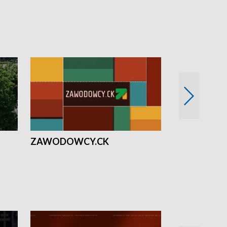
ZAWODOWCY.CK
Solidarni z U