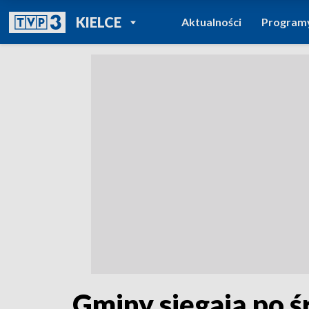
POWRÓT DO
KIELCE
Aktualności
Program
TVP REGIONY
Gminy sięgają po ś