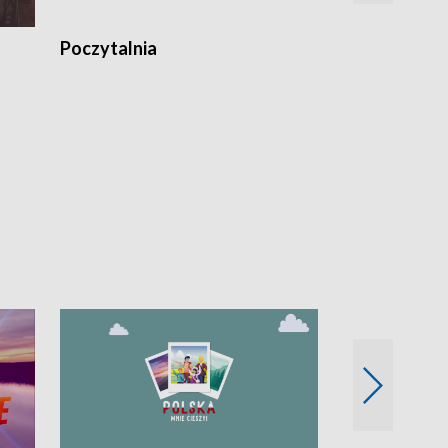
Poczytalnia
Koncerty TV