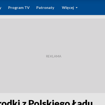
y
Program TV
Patronaty
Więcej
rodki z Polskiego Ładu