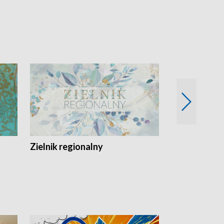
Zielnik regionalny
EkoLogiczni