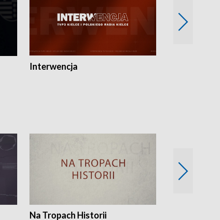
Interwencja
Fakty i Opin
Na Tropach Historii
Szept ziemi