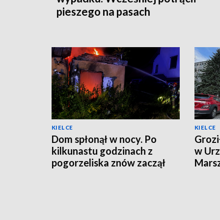
pieszego na pasach
KIELCE
KIELCE
Dom spłonął w nocy. Po
Grozi
kilkunastu godzinach z
w Urz
pogorzeliska znów zaczął
Mars
wydobywać się dym
Zare