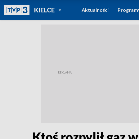
POWRÓT DO
KIELCE
Aktualności
Program
TVP REGIONY
Ktoś rozpylił gaz