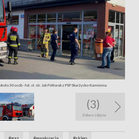
oło 30 osób - fot. st. str. Jak Półtorak z PSP Skarżysko-Kamienna
(3)
Zobacz zdjęcia
#gaz
#ewakuacja
#sklep