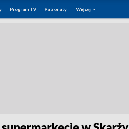
y
Program TV
Patronaty
Więcej
 w supermarkecie w Skar