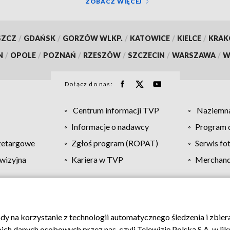
ZOBACZ WIĘCEJ
SZCZ
/
GDAŃSK
/
GORZÓW WLKP.
/
KATOWICE
/
KIELCE
/
KRA
N
/
OPOLE
/
POZNAŃ
/
RZESZÓW
/
SZCZECIN
/
WARSZAWA
/
W
Dołącz do nas:
Centrum informacji TVP
Naziemna
Informacje o nadawcy
Program d
zetargowe
Zgłoś program (ROPAT)
Serwis fo
wizyjna
Kariera w TVP
Merchandi
Polityka prywatności
Moje zgody
Pomoc
Biuro re
ody na korzystanie z technologii automatycznego śledzenia i zbie
 danych osobowych przez nas, czyli Telewizję Polską S.A. w likw