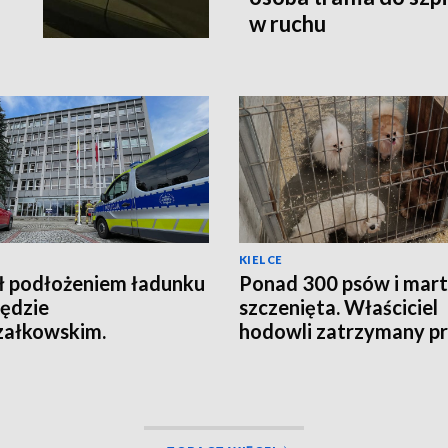
w ruchu
KIELCE
ł podłożeniem ładunku
Ponad 300 psów i mar
ędzie
szczenięta. Właściciel
załkowskim.
hodowli zatrzymany p
agowała ochrona
policję