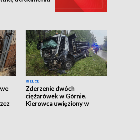
KIELCE
twe
Zderzenie dwóch
ciężarówek w Górnie.
rzez
Kierowca uwięziony w
kabinie, droga zamknięta