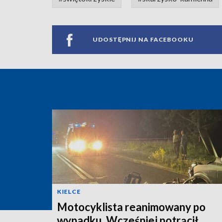
UDOSTĘPNIJ NA FACEBOOKU
KIELCE
Motocyklista reanimowany po
wypadku. Wcześniej potrącił