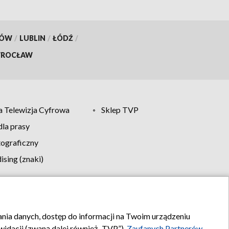
KÓW
/
LUBLIN
/
ŁÓDŹ
/
ROCŁAW
 Telewizja Cyfrowa
Sklep TVP
la prasy
tograficzny
sing (znaki)
klamy
Kontakt
rania danych, dostęp do informacji na Twoim urządzeniu
idacji (zwaną dalej również „TVP”),
Zaufanych Partnerów