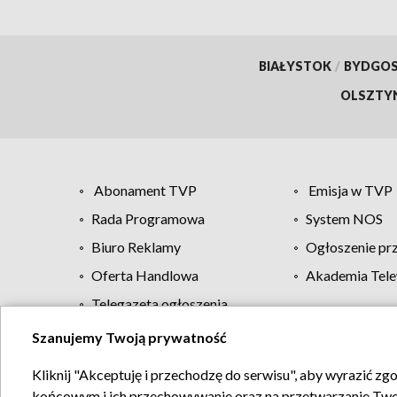
BIAŁYSTOK
/
BYDGO
OLSZTY
Abonament TVP
Emisja w TVP
Rada Programowa
System NOS
Biuro Reklamy
Ogłoszenie pr
Oferta Handlowa
Akademia Tele
Telegazeta ogłoszenia
Szanujemy Twoją prywatność
Regulamin TVP
Kliknij "Akceptuję i przechodzę do serwisu", aby wyrazić zg
końcowym i ich przechowywanie oraz na przetwarzanie Twoich