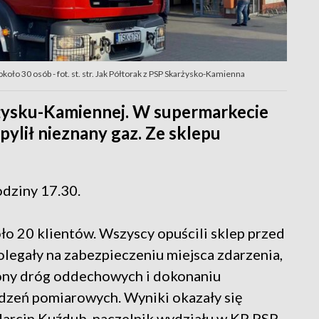
oło 30 osób - fot. st. str. Jak Półtorak z PSP Skarżysko-Kamienna
żysku-Kamiennej. W supermarkecie
pylił nieznany gaz. Ze sklepu
odziny 17.30.
ło 20 klientów. Wszyscy opuścili sklep przed
legały na zabezpieczeniu miejsca zdarzenia,
ony dróg oddechowych i dokonaniu
zeń pomiarowych. Wyniki okazały się
Marcin Kuźdub, naczelnik wydziału w KP PSP