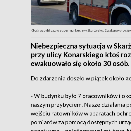
Ktoś rozpylił gaz w supermarkecie w Skarżysku. Ewakuowało się ok
Niebezpieczna sytuacja w Skar
przy ulicy Konarskiego ktoś roz
ewakuowało się około 30 osób.
Do zdarzenia doszło w piątek około g
- W budynku było 7 pracowników i oko
naszym przybyciem. Nasze działania po
wejściu ratowników w aparatach ochr
pomiarów za pomocą dostępnych urząd
negatywne – poinformował mł. bryg. 