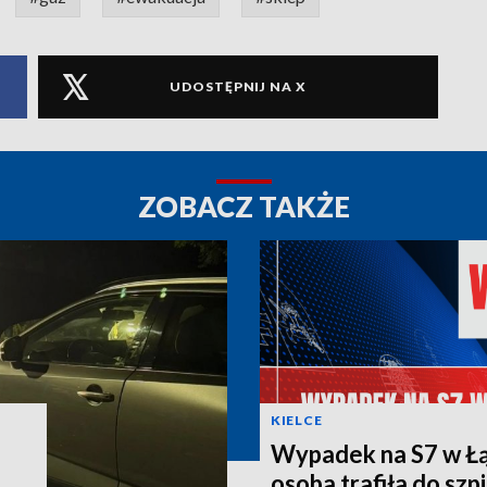
UDOSTĘPNIJ NA X
ZOBACZ TAKŻE
KIELCE
Wypadek na S7 w Łą
osoba trafiła do szpi