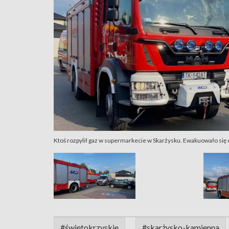
Ktoś rozpylił gaz w supermarkecie w Skarżysku. Ewakuowało się ok
#świętokrzyskie
#skarżysko-kamienna