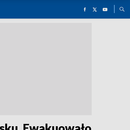
żysku. Ewakuowało