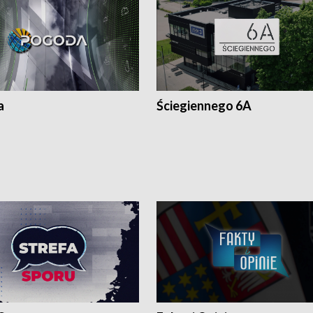
a
Ściegiennego 6A