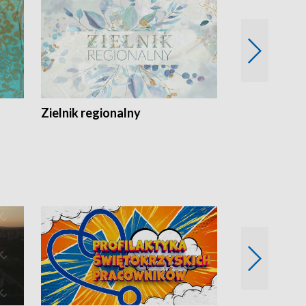
Zielnik regionalny
EkoLogiczni