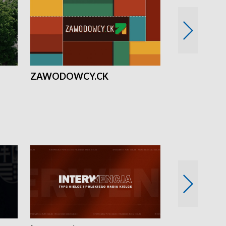
ZAWODOWCY.CK
Solidarni z U