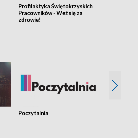
Profilaktyka Świętokrzyskich
Misja: Pacjen
Pracowników - Weź się za
zdrowie!
Poczytalnia
Koncerty TV