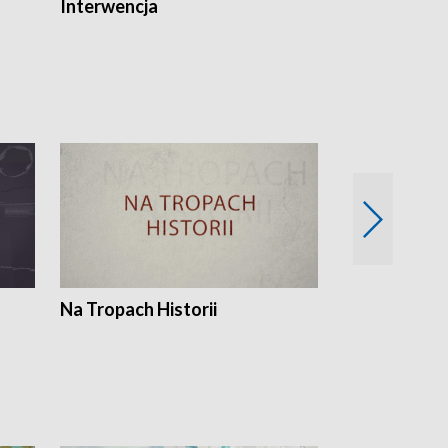
Interwencja
Fakty i Opin
Na Tropach Historii
Szept ziemi