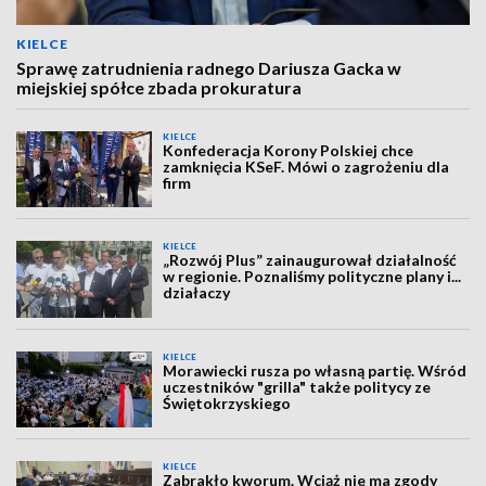
KIELCE
Sprawę zatrudnienia radnego Dariusza Gacka w
miejskiej spółce zbada prokuratura
KIELCE
Konfederacja Korony Polskiej chce
zamknięcia KSeF. Mówi o zagrożeniu dla
firm
KIELCE
„Rozwój Plus” zainaugurował działalność
w regionie. Poznaliśmy polityczne plany i...
działaczy
KIELCE
Morawiecki rusza po własną partię. Wśród
uczestników "grilla" także politycy ze
Świętokrzyskiego
KIELCE
Zabrakło kworum. Wciąż nie ma zgody