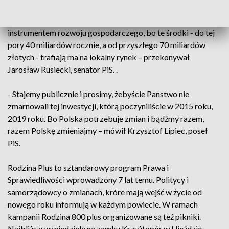
- Ten program społeczny, który otacza opieką polska
rodzinę, polskie dzieci, jest również bardzo ważnym
instrumentem rozwoju gospodarczego, bo te środki - do tej
pory 40 miliardów rocznie, a od przyszłego 70 miliardów
złotych - trafiają ma na lokalny rynek – przekonywał
Jarosław Rusiecki, senator PiS. .
- Stajemy publicznie i prosimy, żebyście Panstwo nie
zmarnowali tej inwestycji, którą poczyniliście w 2015 roku,
2019 roku. Bo Polska potrzebuje zmian i bądźmy razem,
razem Polskę zmieniajmy – mówił Krzysztof Lipiec, poseł
PiS.
Rodzina Plus to sztandarowy program Prawa i
Sprawiedliwości wprowadzony 7 lat temu. Politycy i
samorządowcy o zmianach, króre mają wejść w życie od
nowego roku informują w każdym powiecie. W ramach
kampanii Rodzina 800 plus organizowane są też pikniki.
Najbliższy w niedzielę na zamku Krzyżtopór w Ujeździe