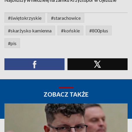
#świętokrzyskie
#starachowice
#skarżysko kamienna
#końskie
#800plus
#pis
ZOBACZ TAKŻE