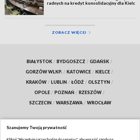
radnych na kredyt konsolidacyjny dla Kielc
ZOBACZ WIĘCEJ
BIAŁYSTOK
/
BYDGOSZCZ
/
GDAŃSK
/
GORZÓW WLKP.
/
KATOWICE
/
KIELCE
/
KRAKÓW
/
LUBLIN
/
ŁÓDŹ
/
OLSZTYN
/
OPOLE
/
POZNAŃ
/
RZESZÓW
/
SZCZECIN
/
WARSZAWA
/
WROCŁAW
Szanujemy Twoją prywatność
Dołącz do nas:
Kliknij "Akceptuję i przechodzę do serwisu", aby wyrazić zgody na