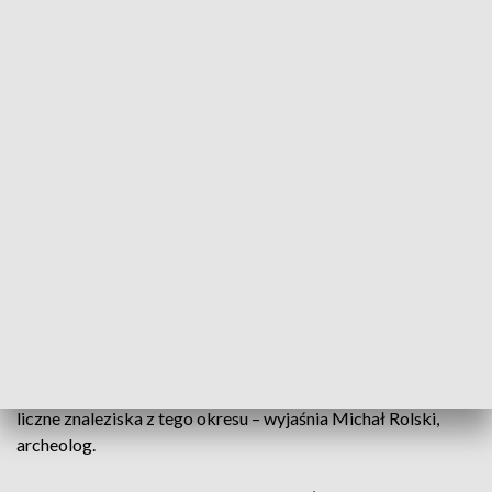
brązu aż do średniowiecza. Zastępowała guziki. Ale i tych w
kolekcji nie brakuje. Najwięcej z czasów pierwszej i drugiej
wojny światowej. Są też pieniądze - srebrne szelągi z czasów
Zygmunta III Wazy. I podróżna ikona z XIX wieku.
- Mamy szeroki okres historyczny, gamę różnych zabytków
ruchomych, archeologicznych. Każde takie odkrycie zachęca
do dalszych poszukiwań – mówi Krzysztof Komisarczyk ze
Stowarzyszenia „Grupa Ochrony Zabytków Fort”.
A okolice Starachowic wciąż kryją wiele tajemnic. Od
średniowiecza, przez epokę brązu do neolitu. – Osadnictwo
na tych terenach sięga wielu tysięcy lat wstecz, ze względu na
rudy żelaza. Szczególnie w okresie wpływów rzymskich
osadnictwo było tu bardzo intensywne. Dlatego nie dziwią
liczne znaleziska z tego okresu – wyjaśnia Michał Rolski,
archeolog.