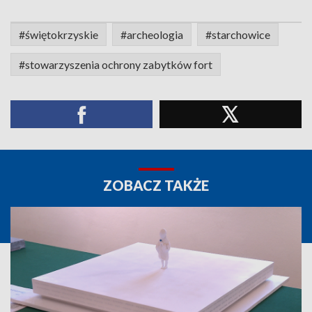
#świętokrzyskie
#archeologia
#starchowice
#stowarzyszenia ochrony zabytków fort
ZOBACZ TAKŻE