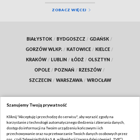
ZOBACZ WIĘCEJ
BIAŁYSTOK
/
BYDGOSZCZ
/
GDAŃSK
/
GORZÓW WLKP.
/
KATOWICE
/
KIELCE
/
KRAKÓW
/
LUBLIN
/
ŁÓDŹ
/
OLSZTYN
/
OPOLE
/
POZNAŃ
/
RZESZÓW
/
SZCZECIN
/
WARSZAWA
/
WROCŁAW
Szanujemy Twoją prywatność
Dołącz do nas:
Kliknij "Akceptuję i przechodzę do serwisu", aby wyrazić zgody na
korzystanie z technologii automatycznego śledzenia i zbierania danych,
TVP
dostęp do informacji na Twoim urządzeniu końcowym i ich
Abonament TVP
przechowywanie oraz na przetwarzanie Twoich danych osobowych przez
Regulamin TVP
nas, czyli Telewizję Polską S.A. w likwidacji (zwaną dalej również „TVP”),