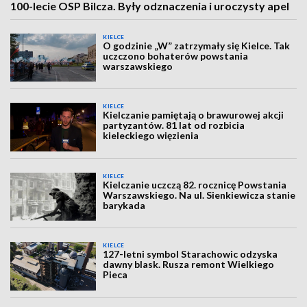
100-lecie OSP Bilcza. Były odznaczenia i uroczysty apel
KIELCE
O godzinie „W” zatrzymały się Kielce. Tak
uczczono bohaterów powstania
warszawskiego
KIELCE
Kielczanie pamiętają o brawurowej akcji
partyzantów. 81 lat od rozbicia
kieleckiego więzienia
KIELCE
Kielczanie uczczą 82. rocznicę Powstania
Warszawskiego. Na ul. Sienkiewicza stanie
barykada
KIELCE
127-letni symbol Starachowic odzyska
dawny blask. Rusza remont Wielkiego
Pieca