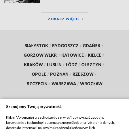
ZOBACZ WIĘCEJ
BIAŁYSTOK
/
BYDGOSZCZ
/
GDAŃSK
/
GORZÓW WLKP.
/
KATOWICE
/
KIELCE
/
KRAKÓW
/
LUBLIN
/
ŁÓDŹ
/
OLSZTYN
/
OPOLE
/
POZNAŃ
/
RZESZÓW
/
SZCZECIN
/
WARSZAWA
/
WROCŁAW
Szanujemy Twoją prywatność
Dołącz do nas:
Kliknij "Akceptuję i przechodzę do serwisu", aby wyrazić zgody na
korzystanie z technologii automatycznego śledzenia i zbierania danych,
TVP
dostęp do informacji na Twoim urządzeniu końcowym i ich