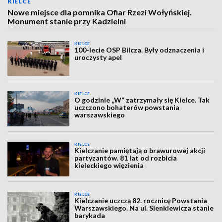
KIELCE
Nowe miejsce dla pomnika Ofiar Rzezi Wołyńskiej.
Monument stanie przy Kadzielni
KIELCE
100-lecie OSP Bilcza. Były odznaczenia i
uroczysty apel
KIELCE
O godzinie „W” zatrzymały się Kielce. Tak
uczczono bohaterów powstania
warszawskiego
KIELCE
Kielczanie pamiętają o brawurowej akcji
partyzantów. 81 lat od rozbicia
kieleckiego więzienia
KIELCE
Kielczanie uczczą 82. rocznicę Powstania
Warszawskiego. Na ul. Sienkiewicza stanie
barykada