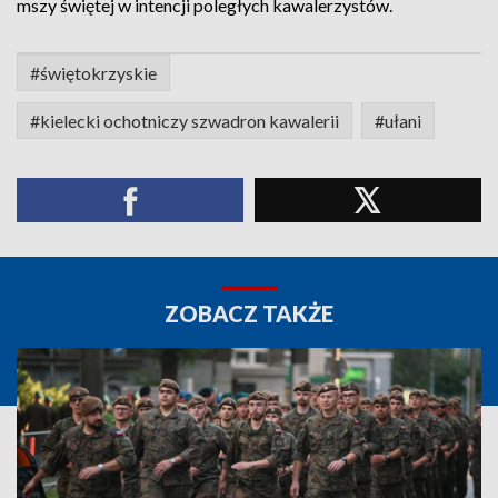
mszy świętej w intencji poległych kawalerzystów.
#świętokrzyskie
#kielecki ochotniczy szwadron kawalerii
#ułani
ZOBACZ TAKŻE