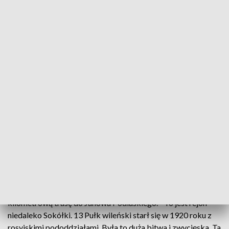
opowiadał o polskiej kawalerii i gdzieś takie pragnienie,
związane z jazdą konną, było ze mną przez wiele lat. Tylko
kiedy chodziłem jeszcze do szkoły muzycznej, nie miałem na
to czasu. Potem gdzieś w Internecie natchnąłem się na
reklamę projektu "Ułani werbują" i tak się to zaczęło –
opowiada Wojciech Grabka z Kieleckiego Ochotniczego
Szwadronu Kawalerii im. 13 Pułku Ułanów Wileńskich.
Pan Wojciech dziś przed Wojewódzkim Domem Kultury
razem z 15 innymi kadetami szlifował musztrę. I jeśli ktoś
myśli - że jedynym zadaniem kadetów jest... równy krok - to
grubo się myli. - Uczymy się historii, ona nam jest
opowiadana, właściwie musimy ją znać bo podczas musztry
nas odpytują – mówi Wojciech Grabka.
Szwadron wkrótce opuści Kielce, by pokonać 400
kilometrową trasę do Janowa Podlaskiego. - To jest rejon
niedaleko Sokółki. 13 Pułk wileński starł się w 1920 roku z
rosyjskimi pododdziałami. Była to duża bitwa i zwycięska. Ta