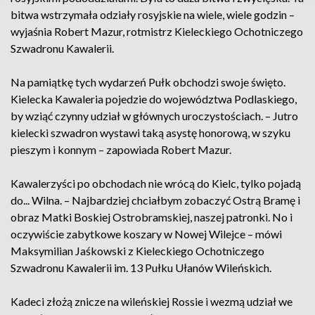
bitwa wstrzymała odziały rosyjskie na wiele, wiele godzin –
wyjaśnia Robert Mazur, rotmistrz Kieleckiego Ochotniczego
Szwadronu Kawalerii.
Na pamiątkę tych wydarzeń Pułk obchodzi swoje święto.
Kielecka Kawaleria pojedzie do województwa Podlaskiego,
by wziąć czynny udział w głównych uroczystościach. – Jutro
kielecki szwadron wystawi taką asystę honorową, w szyku
pieszym i konnym – zapowiada Robert Mazur.
Kawalerzyści po obchodach nie wrócą do Kielc, tylko pojadą
do... Wilna. – Najbardziej chciałbym zobaczyć Ostrą Bramę i
obraz Matki Boskiej Ostrobramskiej, naszej patronki. No i
oczywiście zabytkowe koszary w Nowej Wilejce – mówi
Maksymilian Jaśkowski z Kieleckiego Ochotniczego
Szwadronu Kawalerii im. 13 Pułku Ułanów Wileńskich.
Kadeci złożą znicze na wileńskiej Rossie i wezmą udział we