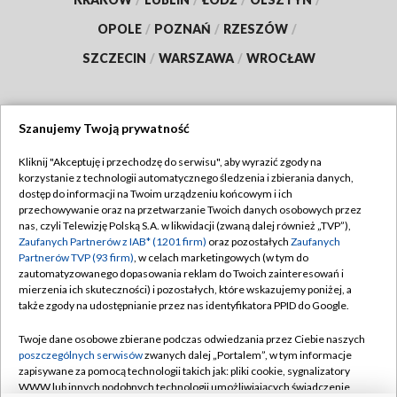
OPOLE
/
POZNAŃ
/
RZESZÓW
/
SZCZECIN
/
WARSZAWA
/
WROCŁAW
Szanujemy Twoją prywatność
Dołącz do nas:
Kliknij "Akceptuję i przechodzę do serwisu", aby wyrazić zgody na
korzystanie z technologii automatycznego śledzenia i zbierania danych,
TVP
dostęp do informacji na Twoim urządzeniu końcowym i ich
Abonament TVP
przechowywanie oraz na przetwarzanie Twoich danych osobowych przez
Regulamin TVP
nas, czyli Telewizję Polską S.A. w likwidacji (zwaną dalej również „TVP”),
Emisja w TVP
Polityka prywatności
Zaufanych Partnerów z IAB* (1201 firm)
oraz pozostałych
Zaufanych
Partnerów TVP (93 firm)
, w celach marketingowych (w tym do
Centrum informacji TVP
Moje zgody
zautomatyzowanego dopasowania reklam do Twoich zainteresowań i
mierzenia ich skuteczności) i pozostałych, które wskazujemy poniżej, a
Naziemna Telewizja Cyfrowa
Pomoc
także zgody na udostępnianie przez nas identyfikatora PPID do Google.
Sklep TVP
Biuro reklamy
Twoje dane osobowe zbierane podczas odwiedzania przez Ciebie naszych
Rada Programowa
Kontakt
poszczególnych serwisów
zwanych dalej „Portalem”, w tym informacje
zapisywane za pomocą technologii takich jak: pliki cookie, sygnalizatory
System NOS
WWW lub innych podobnych technologii umożliwiających świadczenie