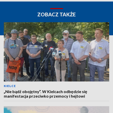
ZOBACZ TAKŻE
KIELCE
„Nie bądź obojętny”. W Kielcach odbędzie się
manifestacja przeciwko przemocy i hejtowi