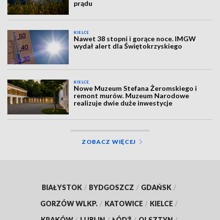
prądu
KIELCE
Nawet 38 stopni i gorące noce. IMGW
wydał alert dla Świętokrzyskiego
KIELCE
Nowe Muzeum Stefana Żeromskiego i
remont murów. Muzeum Narodowe
realizuje dwie duże inwestycje
ZOBACZ WIĘCEJ
BIAŁYSTOK
/
BYDGOSZCZ
/
GDAŃSK
/
GORZÓW WLKP.
/
KATOWICE
/
KIELCE
/
KRAKÓW
/
LUBLIN
/
ŁÓDŹ
/
OLSZTYN
/