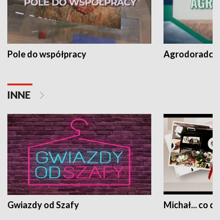
Pole do współpracy
Agrodoradcy 
INNE
Gwiazdy od Szafy
Michał... co dz