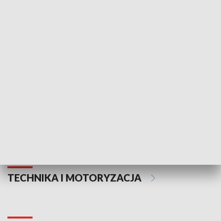
KULTURA I SZTUKA
Informator kulturalny
Drzwi do kult
TECHNIKA I MOTORYZACJA