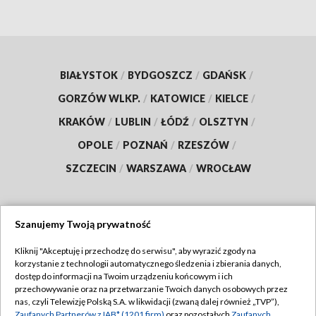
BIAŁYSTOK
/
BYDGOSZCZ
/
GDAŃSK
/
GORZÓW WLKP.
/
KATOWICE
/
KIELCE
/
KRAKÓW
/
LUBLIN
/
ŁÓDŹ
/
OLSZTYN
/
OPOLE
/
POZNAŃ
/
RZESZÓW
/
SZCZECIN
/
WARSZAWA
/
WROCŁAW
Szanujemy Twoją prywatność
Dołącz do nas:
Kliknij "Akceptuję i przechodzę do serwisu", aby wyrazić zgody na
korzystanie z technologii automatycznego śledzenia i zbierania danych,
TVP
dostęp do informacji na Twoim urządzeniu końcowym i ich
Abonament TVP
przechowywanie oraz na przetwarzanie Twoich danych osobowych przez
Regulamin TVP
nas, czyli Telewizję Polską S.A. w likwidacji (zwaną dalej również „TVP”),
Emisja w TVP
Zaufanych Partnerów z IAB* (1201 firm)
oraz pozostałych
Zaufanych
Polityka prywatności