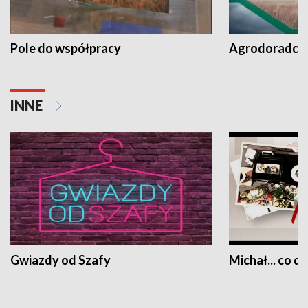
Pole do współpracy
Agrodoradcy 
INNE
Gwiazdy od Szafy
Michał... co dz