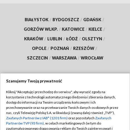
BIAŁYSTOK
/
BYDGOSZCZ
/
GDAŃSK
/
GORZÓW WLKP.
/
KATOWICE
/
KIELCE
/
KRAKÓW
/
LUBLIN
/
ŁÓDŹ
/
OLSZTYN
/
OPOLE
/
POZNAŃ
/
RZESZÓW
/
SZCZECIN
/
WARSZAWA
/
WROCŁAW
Szanujemy Twoją prywatność
Dołącz do nas:
Kliknij "Akceptuję i przechodzę do serwisu", aby wyrazić zgody na
korzystanie z technologii automatycznego śledzenia i zbierania danych,
TVP
dostęp do informacji na Twoim urządzeniu końcowym i ich
Abonament TVP
przechowywanie oraz na przetwarzanie Twoich danych osobowych przez
Regulamin TVP
nas, czyli Telewizję Polską S.A. w likwidacji (zwaną dalej również „TVP”),
Emisja w TVP
Zaufanych Partnerów z IAB* (1201 firm)
oraz pozostałych
Zaufanych
Polityka prywatności
Partnerów TVP (93 firm)
, w celach marketingowych (w tym do
Centrum informacji TVP
Moje zgody
zautomatyzowanego dopasowania reklam do Twoich zainteresowań i