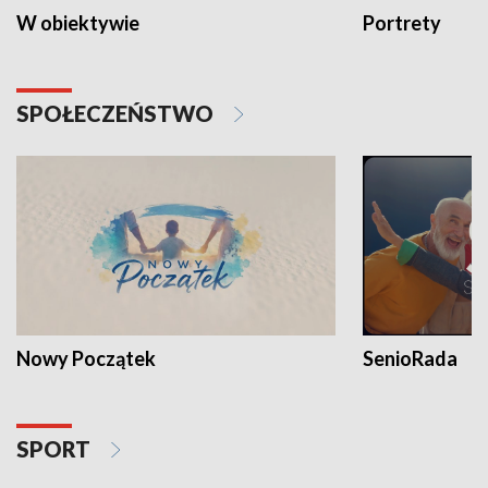
W obiektywie
Portrety
SPOŁECZEŃSTWO
Nowy Początek
SenioRada
SPORT