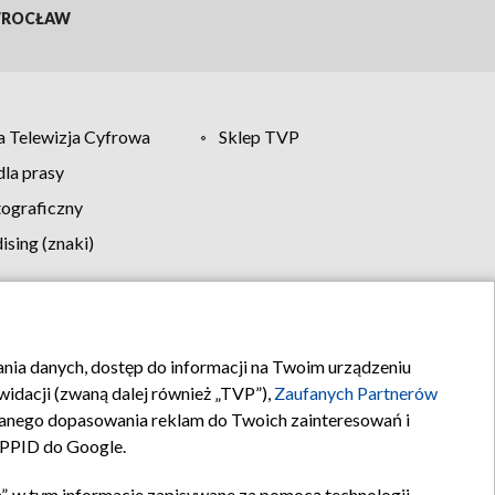
ROCŁAW
 Telewizja Cyfrowa
Sklep TVP
la prasy
tograficzny
sing (znaki)
klamy
Kontakt
rania danych, dostęp do informacji na Twoim urządzeniu
idacji (zwaną dalej również „TVP”),
Zaufanych Partnerów
anego dopasowania reklam do Twoich zainteresowań i
a PPID do Google.
”, w tym informacje zapisywane za pomocą technologii