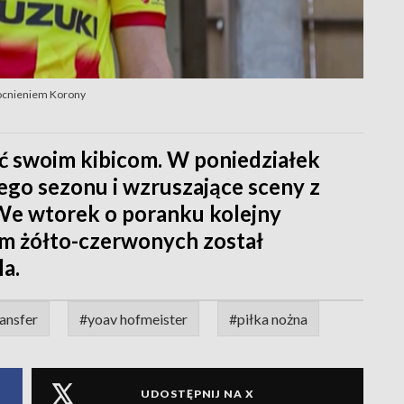
ocnieniem Korony
zić swoim kibicom. W poniedziałek
ego sezonu i wzruszające sceny z
We wtorek o poranku kolejny
em żółto-czerwonych został
a.
ansfer
#yoav hofmeister
#piłka nożna
UDOSTĘPNIJ NA X