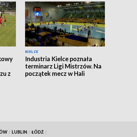
KIELCE
tkowy
Industria Kielce poznała
terminarz Ligi Mistrzów. Na
zu z
początek mecz w Hali
Legionów
KÓW
/
LUBLIN
/
ŁÓDŹ
/