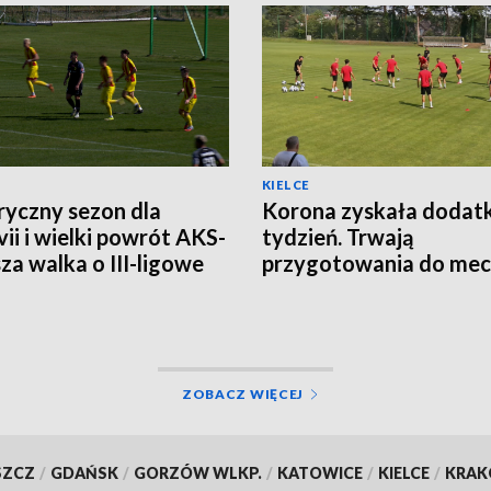
KIELCE
ryczny sezon dla
Korona zyskała doda
ii i wielki powrót AKS-
tydzień. Trwają
sza walka o III-ligowe
przygotowania do mec
ty
Legią Warszawa
ZOBACZ WIĘCEJ
SZCZ
/
GDAŃSK
/
GORZÓW WLKP.
/
KATOWICE
/
KIELCE
/
KRA