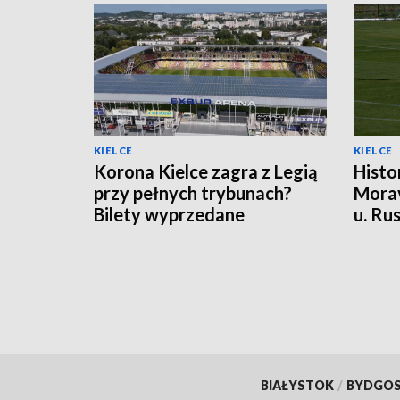
KIELCE
KIELCE
Korona Kielce zagra z Legią
Histo
przy pełnych trybunach?
Morav
Bilety wyprzedane
u. Ru
punk
BIAŁYSTOK
/
BYDGO