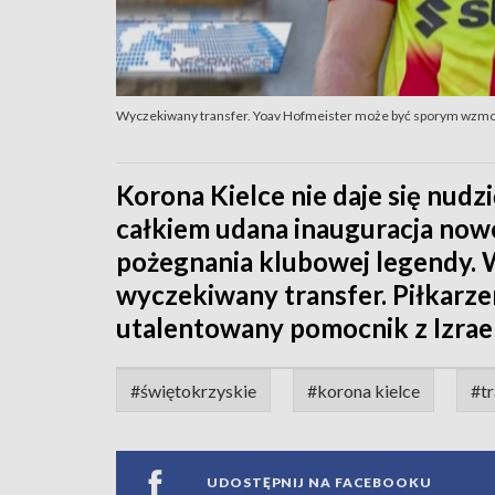
Wyczekiwany transfer. Yoav Hofmeister może być sporym wzm
Korona Kielce nie daje się nud
całkiem udana inauguracja now
pożegnania klubowej legendy. 
wyczekiwany transfer. Piłkarz
utalentowany pomocnik z Izrael
#świętokrzyskie
#korona kielce
#tr
UDOSTĘPNIJ NA FACEBOOKU