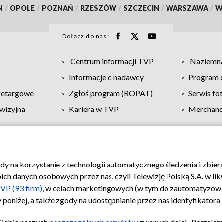
N
/
OPOLE
/
POZNAŃ
/
RZESZÓW
/
SZCZECIN
/
WARSZAWA
/
W
Dołącz do nas:
Centrum informacji TVP
Naziemna
Informacje o nadawcy
Program d
zetargowe
Zgłoś program (ROPAT)
Serwis fo
wizyjna
Kariera w TVP
Merchandi
Polityka prywatności
Moje zgody
Pomoc
Biuro re
ody na korzystanie z technologii automatycznego śledzenia i zbie
 danych osobowych przez nas, czyli Telewizję Polską S.A. w likw
VP (93 firm)
, w celach marketingowych (w tym do zautomatyzow
 poniżej, a także zgody na udostępnianie przez nas identyfikator
Ciebie naszych
poszczególnych serwisów
zwanych dalej „Portalem