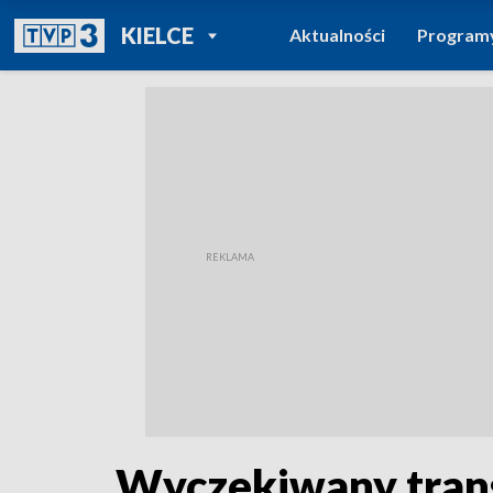
POWRÓT DO
KIELCE
Aktualności
Program
TVP REGIONY
Wyczekiwany trans