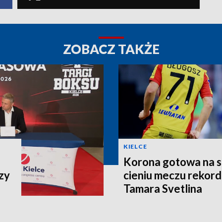
ZOBACZ TAKŻE
KIELCE
Korona gotowa na st
zy
cieniu meczu rekor
Tamara Svetlina