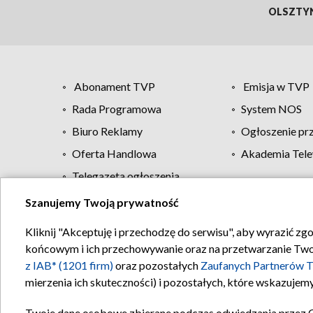
OLSZTY
Abonament TVP
Emisja w TVP
Rada Programowa
System NOS
Biuro Reklamy
Ogłoszenie pr
Oferta Handlowa
Akademia Tele
Telegazeta ogłoszenia
Szanujemy Twoją prywatność
Regulamin TVP
Kliknij "Akceptuję i przechodzę do serwisu", aby wyrazić zg
końcowym i ich przechowywanie oraz na przetwarzanie Twoich
z IAB* (1201 firm)
oraz pozostałych
Zaufanych Partnerów T
mierzenia ich skuteczności) i pozostałych, które wskazujemy
Twoje dane osobowe zbierane podczas odwiedzania przez 