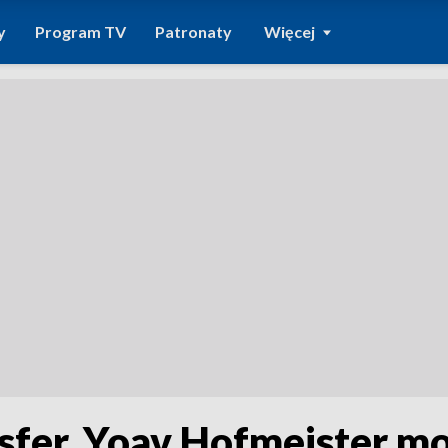
y
Program TV
Patronaty
Więcej
fer. Yoav Hofmeister m