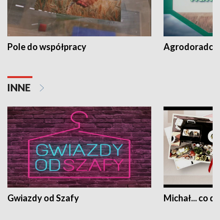
Pole do współpracy
Agrodoradcy 
INNE
Gwiazdy od Szafy
Michał... co dz