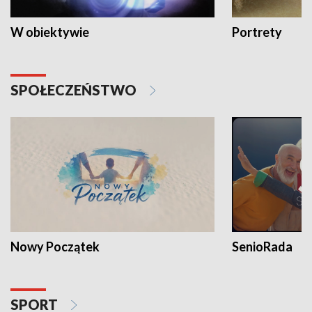
W obiektywie
Portrety
SPOŁECZEŃSTWO
Nowy Początek
SenioRada
SPORT