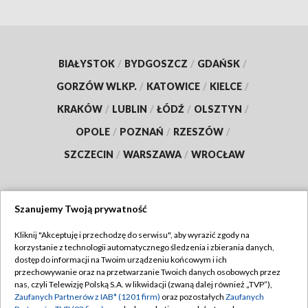
BIAŁYSTOK
/
BYDGOSZCZ
/
GDAŃSK
/
GORZÓW WLKP.
/
KATOWICE
/
KIELCE
/
KRAKÓW
/
LUBLIN
/
ŁÓDŹ
/
OLSZTYN
/
OPOLE
/
POZNAŃ
/
RZESZÓW
/
SZCZECIN
/
WARSZAWA
/
WROCŁAW
Szanujemy Twoją prywatność
Dołącz do nas:
Kliknij "Akceptuję i przechodzę do serwisu", aby wyrazić zgody na
korzystanie z technologii automatycznego śledzenia i zbierania danych,
TVP
dostęp do informacji na Twoim urządzeniu końcowym i ich
Abonament TVP
przechowywanie oraz na przetwarzanie Twoich danych osobowych przez
Regulamin TVP
nas, czyli Telewizję Polską S.A. w likwidacji (zwaną dalej również „TVP”),
Emisja w TVP
Zaufanych Partnerów z IAB* (1201 firm)
oraz pozostałych
Zaufanych
Polityka prywatności