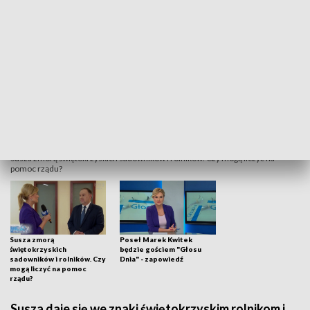
Susza zmorą świętokrzyskich sadowników i rolników. Czy mogą liczyć na
pomoc rządu?
Susza zmorą
Poseł Marek Kwitek
świętokrzyskich
będzie gościem "Głosu
sadowników i rolników. Czy
Dnia" - zapowiedź
mogą liczyć na pomoc
rządu?
Susza daje się we znaki świętokrzyskim rolnikom i