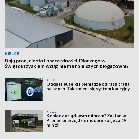
KIELCE
Dają prąd, ciepło i oszczędności. Dlaczego w
Świętokrzyskiem wciąż nie ma rolniczych biogazowni?
KIELCE
Oddasz butelki i pieniądze od razu trafią
na konto. Tak zmieni się system kaucyjny
KIELCE
Koniec z uciążliwym odorem? Zakład w
Promniku przejdzie modernizację za 19
mln zł