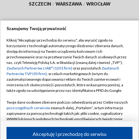
SZCZECIN
/
WARSZAWA
/
WROCŁAW
Szanujemy Twoją prywatność
Dołącz do nas:
Kliknij "Akceptuję i przechodzę do serwisu", aby wyrazić zgody na
korzystanie z technologii automatycznego śledzenia i zbierania danych,
TVP
dostęp do informacji na Twoim urządzeniu końcowym i ich
Abonament TVP
przechowywanie oraz na przetwarzanie Twoich danych osobowych przez
Regulamin TVP
nas, czyli Telewizję Polską S.A. w likwidacji (zwaną dalej również „TVP”),
Emisja w TVP
Zaufanych Partnerów z IAB* (1201 firm)
oraz pozostałych
Zaufanych
Polityka prywatności
Partnerów TVP (93 firm)
, w celach marketingowych (w tym do
Centrum informacji TVP
Moje zgody
zautomatyzowanego dopasowania reklam do Twoich zainteresowań i
mierzenia ich skuteczności) i pozostałych, które wskazujemy poniżej, a
Naziemna Telewizja Cyfrowa
Pomoc
także zgody na udostępnianie przez nas identyfikatora PPID do Google.
Sklep TVP
Biuro reklamy
Twoje dane osobowe zbierane podczas odwiedzania przez Ciebie naszych
Rada Programowa
poszczególnych serwisów
zwanych dalej „Portalem”, w tym informacje
Kontakt
zapisywane za pomocą technologii takich jak: pliki cookie, sygnalizatory
System NOS
WWW lub innych podobnych technologii umożliwiających świadczenie
dopasowanych i bezpiecznych usług, personalizację treści oraz reklam,
Informacje o nadawcy
Kanały
udostępnianie funkcji mediów społecznościowych oraz analizowanie
Akceptuję i przechodzę do serwisu
ruchu w Internecie.
Program dla prasy