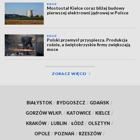
KIELCE
Mostostal Kielce coraz bliżej budowy
pierwszej elektrowni jądrowej w Polsce
KIELCE
Polski przemysł przyspiesza. Produkcja
rośnie, a świętokrzyskie firmy zwiększają
moce
ZOBACZ WIĘCEJ
BIAŁYSTOK
/
BYDGOSZCZ
/
GDAŃSK
/
GORZÓW WLKP.
/
KATOWICE
/
KIELCE
/
KRAKÓW
/
LUBLIN
/
ŁÓDŹ
/
OLSZTYN
/
OPOLE
/
POZNAŃ
/
RZESZÓW
/