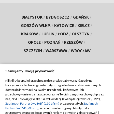
BIAŁYSTOK
/
BYDGOSZCZ
/
GDAŃSK
/
GORZÓW WLKP.
/
KATOWICE
/
KIELCE
/
KRAKÓW
/
LUBLIN
/
ŁÓDŹ
/
OLSZTYN
/
OPOLE
/
POZNAŃ
/
RZESZÓW
/
SZCZECIN
/
WARSZAWA
/
WROCŁAW
Szanujemy Twoją prywatność
Dołącz do nas:
Kliknij "Akceptuję i przechodzę do serwisu", aby wyrazić zgody na
korzystanie z technologii automatycznego śledzenia i zbierania danych,
TVP
dostęp do informacji na Twoim urządzeniu końcowym i ich
Abonament TVP
przechowywanie oraz na przetwarzanie Twoich danych osobowych przez
Regulamin TVP
nas, czyli Telewizję Polską S.A. w likwidacji (zwaną dalej również „TVP”),
Emisja w TVP
Zaufanych Partnerów z IAB* (1201 firm)
oraz pozostałych
Zaufanych
Polityka prywatności
Partnerów TVP (93 firm)
, w celach marketingowych (w tym do
Centrum informacji TVP
Moje zgody
zautomatyzowanego dopasowania reklam do Twoich zainteresowań i