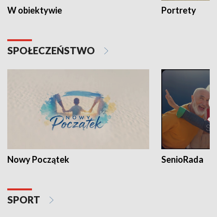
W obiektywie
Portrety
SPOŁECZEŃSTWO
Nowy Początek
SenioRada
SPORT