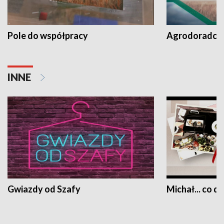
Pole do współpracy
Agrodoradcy 
INNE
Gwiazdy od Szafy
Michał... co dz