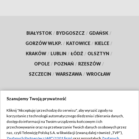
BIAŁYSTOK
/
BYDGOSZCZ
/
GDAŃSK
/
GORZÓW WLKP.
/
KATOWICE
/
KIELCE
/
KRAKÓW
/
LUBLIN
/
ŁÓDŹ
/
OLSZTYN
/
OPOLE
/
POZNAŃ
/
RZESZÓW
/
SZCZECIN
/
WARSZAWA
/
WROCŁAW
Szanujemy Twoją prywatność
Dołącz do nas:
Kliknij "Akceptuję i przechodzę do serwisu", aby wyrazić zgody na
korzystanie z technologii automatycznego śledzenia i zbierania danych,
TVP
dostęp do informacji na Twoim urządzeniu końcowym i ich
Abonament TVP
przechowywanie oraz na przetwarzanie Twoich danych osobowych przez
Regulamin TVP
nas, czyli Telewizję Polską S.A. w likwidacji (zwaną dalej również „TVP”),
Emisja w TVP
Zaufanych Partnerów z IAB* (1201 firm)
oraz pozostałych
Zaufanych
Polityka prywatności