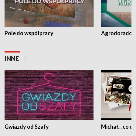
Pole do współpracy
Agrodoradcy 
INNE
Gwiazdy od Szafy
Michał... co dz