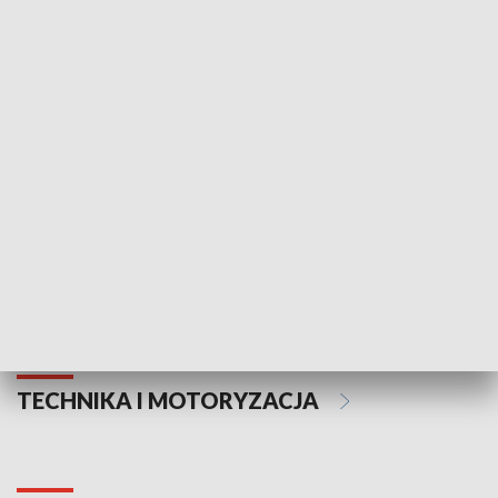
KULTURA I SZTUKA
Informator kulturalny
Drzwi do kult
TECHNIKA I MOTORYZACJA