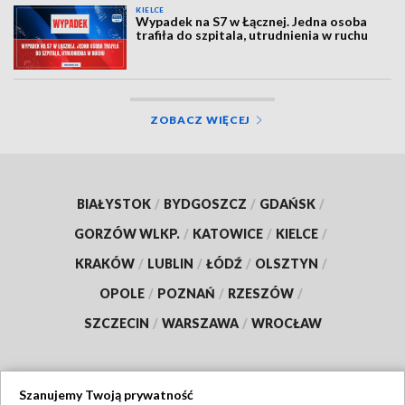
KIELCE
Wypadek na S7 w Łącznej. Jedna osoba
trafiła do szpitala, utrudnienia w ruchu
ZOBACZ WIĘCEJ
BIAŁYSTOK
/
BYDGOSZCZ
/
GDAŃSK
/
GORZÓW WLKP.
/
KATOWICE
/
KIELCE
/
KRAKÓW
/
LUBLIN
/
ŁÓDŹ
/
OLSZTYN
/
OPOLE
/
POZNAŃ
/
RZESZÓW
/
SZCZECIN
/
WARSZAWA
/
WROCŁAW
Szanujemy Twoją prywatność