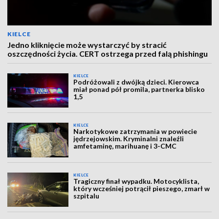
KIELCE
Jedno kliknięcie może wystarczyć by stracić
oszczędności życia. CERT ostrzega przed falą phishingu
KIELCE
Podróżowali z dwójką dzieci. Kierowca
miał ponad pół promila, partnerka blisko
1,5
KIELCE
Narkotykowe zatrzymania w powiecie
jędrzejowskim. Kryminalni znaleźli
amfetaminę, marihuanę i 3-CMC
KIELCE
Tragiczny finał wypadku. Motocyklista,
który wcześniej potrącił pieszego, zmarł w
szpitalu