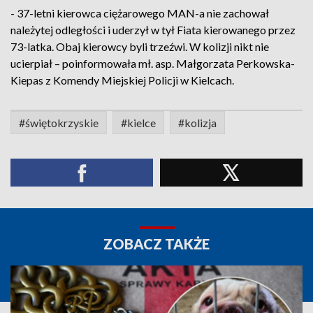
- 37-letni kierowca ciężarowego MAN-a nie zachował
należytej odległości i uderzył w tył Fiata kierowanego przez
73-latka. Obaj kierowcy byli trzeźwi. W kolizji nikt nie
ucierpiał – poinformowała mł. asp. Małgorzata Perkowska-
Kiepas z Komendy Miejskiej Policji w Kielcach.
#świętokrzyskie
#kielce
#kolizja
ZOBACZ TAKŻE