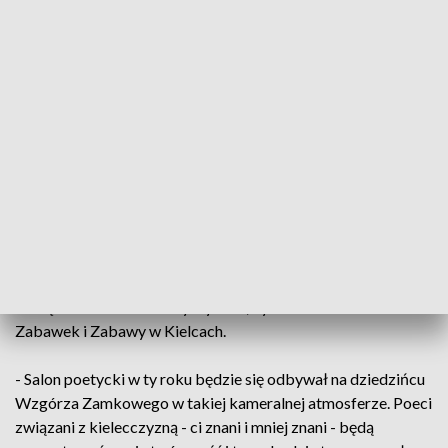
mnóstwo warsztatów, tematycznych spacerów, a nawet - grę
terenową. Czytelników - starszych i młodszych - zapraszają
do wspólnej zabawy Miejska Biblioteka Publiczna w
Kielcach, Wzgórze Zamkowe oraz Muzeum Zabawek i
Zabawy.
- W tym roku postanowiliśmy postawić na zagadnienia
przyrodnicze i poświęcamy im dwa dni - sobotę i niedziele. W
związku z kryzysem klimatycznym i z taką sytuacją na
świecie, chcemy uwrażliwiać dzieci na szacunek do przyrody.
Zapraszamy fantastycznych gawędziarzy, a
jednocześnie osoby, które doskonale się znają na tematyce -
zachęca dr Ilona Daria Dyktyńska, dyrektor Muzeum
Zabawek i Zabawy w Kielcach.
- Salon poetycki w ty roku będzie się odbywał na dziedzińcu
Wzgórza Zamkowego w takiej kameralnej atmosferze. Poeci
związani z kielecczyzną - ci znani i mniej znani - będą