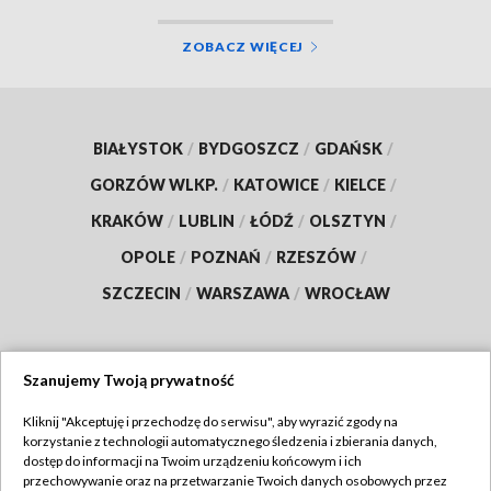
ZOBACZ WIĘCEJ
BIAŁYSTOK
/
BYDGOSZCZ
/
GDAŃSK
/
GORZÓW WLKP.
/
KATOWICE
/
KIELCE
/
KRAKÓW
/
LUBLIN
/
ŁÓDŹ
/
OLSZTYN
/
OPOLE
/
POZNAŃ
/
RZESZÓW
/
SZCZECIN
/
WARSZAWA
/
WROCŁAW
Szanujemy Twoją prywatność
Dołącz do nas:
Kliknij "Akceptuję i przechodzę do serwisu", aby wyrazić zgody na
korzystanie z technologii automatycznego śledzenia i zbierania danych,
TVP
dostęp do informacji na Twoim urządzeniu końcowym i ich
Abonament TVP
przechowywanie oraz na przetwarzanie Twoich danych osobowych przez
Regulamin TVP