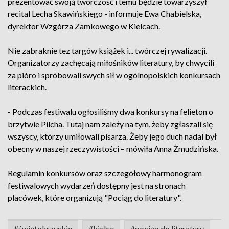
prezentować swoją twórczość i temu będzie towarzyszył
recital Lecha Skawińskiego - informuje Ewa Chabielska,
dyrektor Wzgórza Zamkowego w Kielcach.
Nie zabraknie tez targów książek i... twórczej rywalizacji.
Organizatorzy zachęcają miłośników literatury, by chwycili
za pióro i spróbowali swych sił w ogólnopolskich konkursach
literackich.
- Podczas festiwalu ogłosiliśmy dwa konkursy na felieton o
brzytwie Pilcha. Tutaj nam zależy na tym, żeby zgłaszali się
wszyscy, którzy umiłowali pisarza. Żeby jego duch nadal był
obecny w naszej rzeczywistości – mówiła Anna Żmudzińska.
Regulamin konkursów oraz szczegółowy harmonogram
festiwalowych wydarzeń dostępny jest na stronach
placówek, które organizują "Pociąg do literatury".
#świętokrzyskie
#kielce
#pociąg do literatury