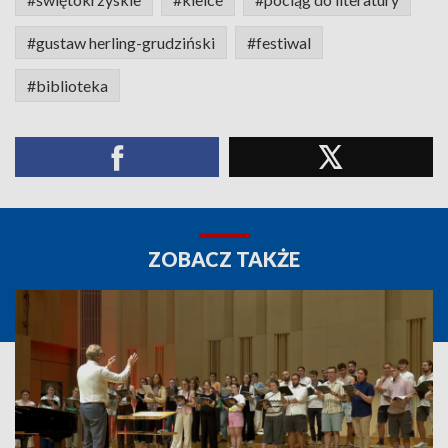
#gustaw herling-grudziński
#festiwal
#biblioteka
ZOBACZ TAKŻE