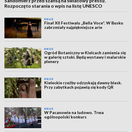
Sandomierz przed szansą na światowy prestiż.
Rozpoczęto starania o wpis na listę UNESCO
KIELCE
Finał XII Festiwalu „Bella Voce”. W Busku
zabrzmiały najpiękniejsze arie
KIELCE
Ogród Botaniczny w Kielcach zamienia się
w galerię sztuki. Będą wystawy i malarskie
plenery
KIELCE
Kieleckie rzeźby odzyskają dawny blask.
Przy zabytkach pojawią się kody QR
KIELCE
W Pacanowie na ludowo. Trwa
ogólnopolski konkurs