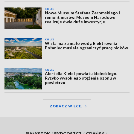
KIELCE
Nowe Muzeum Stefana Żeromskiego i
remont murów. Muzeum Narodowe
realizuje dwie duże inwestycje
KIELCE
Wisła ma za mało wody. Elektrownia
Połaniec musiała ograniczyć pracę bloków
KIELCE
Alert dla Kielc i powiatu kieleckiego.
Ryzyko wysokiego stężenia ozonu w
powietrzu
ZOBACZ WIĘCEJ
BIAŁYSTOK
/
BYDGOSZCZ
/
GDAŃSK
/