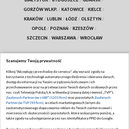
GORZÓW WLKP.
/
KATOWICE
/
KIELCE
/
KRAKÓW
/
LUBLIN
/
ŁÓDŹ
/
OLSZTYN
/
OPOLE
/
POZNAŃ
/
RZESZÓW
/
SZCZECIN
/
WARSZAWA
/
WROCŁAW
Szanujemy Twoją prywatność
Dołącz do nas:
Kliknij "Akceptuję i przechodzę do serwisu", aby wyrazić zgody na
korzystanie z technologii automatycznego śledzenia i zbierania danych,
TVP
dostęp do informacji na Twoim urządzeniu końcowym i ich
Abonament TVP
przechowywanie oraz na przetwarzanie Twoich danych osobowych przez
Regulamin TVP
nas, czyli Telewizję Polską S.A. w likwidacji (zwaną dalej również „TVP”),
Emisja w TVP
Polityka prywatności
Zaufanych Partnerów z IAB* (1201 firm)
oraz pozostałych
Zaufanych
Partnerów TVP (93 firm)
, w celach marketingowych (w tym do
Centrum informacji TVP
Moje zgody
zautomatyzowanego dopasowania reklam do Twoich zainteresowań i
mierzenia ich skuteczności) i pozostałych, które wskazujemy poniżej, a
Naziemna Telewizja Cyfrowa
Pomoc
także zgody na udostępnianie przez nas identyfikatora PPID do Google.
Sklep TVP
Biuro reklamy