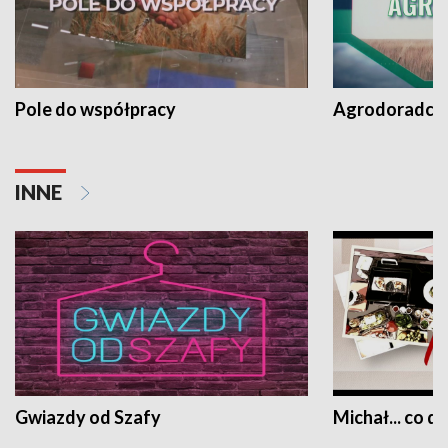
Pole do współpracy
Agrodoradcy 
INNE
Gwiazdy od Szafy
Michał... co dz