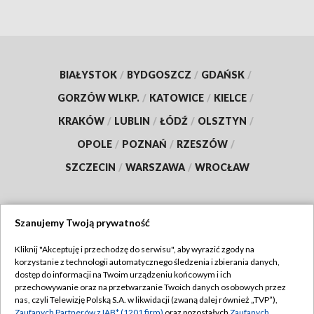
BIAŁYSTOK
/
BYDGOSZCZ
/
GDAŃSK
/
GORZÓW WLKP.
/
KATOWICE
/
KIELCE
/
KRAKÓW
/
LUBLIN
/
ŁÓDŹ
/
OLSZTYN
/
OPOLE
/
POZNAŃ
/
RZESZÓW
/
SZCZECIN
/
WARSZAWA
/
WROCŁAW
Szanujemy Twoją prywatność
Dołącz do nas:
Kliknij "Akceptuję i przechodzę do serwisu", aby wyrazić zgody na
korzystanie z technologii automatycznego śledzenia i zbierania danych,
TVP
dostęp do informacji na Twoim urządzeniu końcowym i ich
Abonament TVP
przechowywanie oraz na przetwarzanie Twoich danych osobowych przez
Regulamin TVP
nas, czyli Telewizję Polską S.A. w likwidacji (zwaną dalej również „TVP”),
Emisja w TVP
Zaufanych Partnerów z IAB* (1201 firm)
oraz pozostałych
Zaufanych
Polityka prywatności