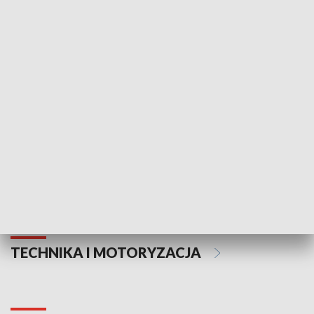
KULTURA I SZTUKA
Informator kulturalny
Drzwi do kult
TECHNIKA I MOTORYZACJA