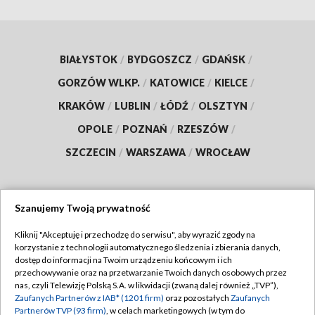
BIAŁYSTOK
/
BYDGOSZCZ
/
GDAŃSK
/
GORZÓW WLKP.
/
KATOWICE
/
KIELCE
/
KRAKÓW
/
LUBLIN
/
ŁÓDŹ
/
OLSZTYN
/
OPOLE
/
POZNAŃ
/
RZESZÓW
/
SZCZECIN
/
WARSZAWA
/
WROCŁAW
Szanujemy Twoją prywatność
Dołącz do nas:
Kliknij "Akceptuję i przechodzę do serwisu", aby wyrazić zgody na
korzystanie z technologii automatycznego śledzenia i zbierania danych,
TVP
dostęp do informacji na Twoim urządzeniu końcowym i ich
Abonament TVP
przechowywanie oraz na przetwarzanie Twoich danych osobowych przez
Regulamin TVP
nas, czyli Telewizję Polską S.A. w likwidacji (zwaną dalej również „TVP”),
Emisja w TVP
Polityka prywatności
Zaufanych Partnerów z IAB* (1201 firm)
oraz pozostałych
Zaufanych
Partnerów TVP (93 firm)
, w celach marketingowych (w tym do