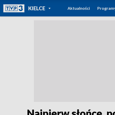
POWRÓT DO
KIELCE
Aktualności
Program
TVP REGIONY
Najpierw słońce, p