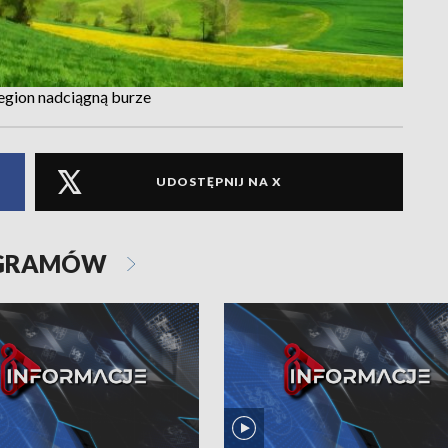
region nadciągną burze
UDOSTĘPNIJ NA X
OGRAMÓW