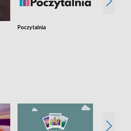
Poczytalnia
Koncerty TV