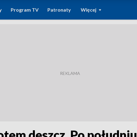
y
Program TV
Patronaty
Więcej
otem deszcz. Po południu