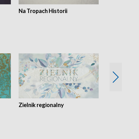
Na Tropach Historii
Szept ziemi
Zielnik regionalny
EkoLogiczni