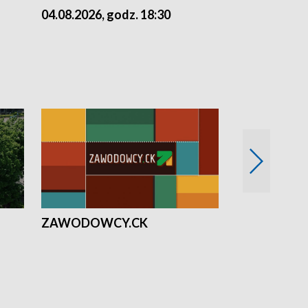
04.08.2026, godz. 18:30
03.08.2026, 
ZAWODOWCY.CK
Solidarni z U