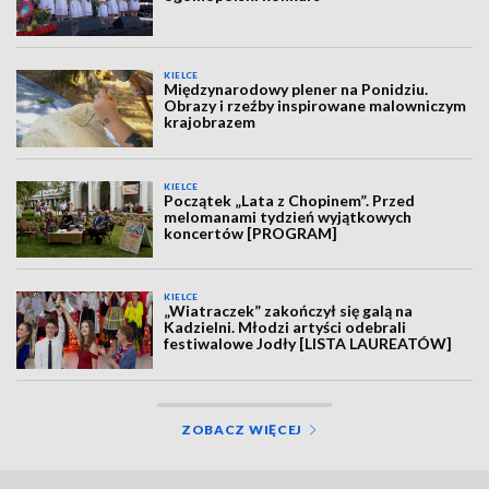
KIELCE
Międzynarodowy plener na Ponidziu.
Obrazy i rzeźby inspirowane malowniczym
krajobrazem
KIELCE
Początek „Lata z Chopinem”. Przed
melomanami tydzień wyjątkowych
koncertów [PROGRAM]
KIELCE
„Wiatraczek” zakończył się galą na
Kadzielni. Młodzi artyści odebrali
festiwalowe Jodły [LISTA LAUREATÓW]
ZOBACZ WIĘCEJ