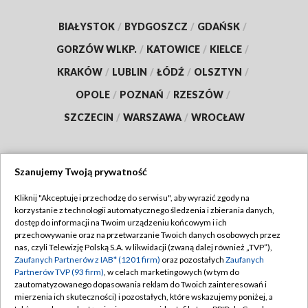
BIAŁYSTOK
/
BYDGOSZCZ
/
GDAŃSK
/
GORZÓW WLKP.
/
KATOWICE
/
KIELCE
/
KRAKÓW
/
LUBLIN
/
ŁÓDŹ
/
OLSZTYN
/
OPOLE
/
POZNAŃ
/
RZESZÓW
/
SZCZECIN
/
WARSZAWA
/
WROCŁAW
Szanujemy Twoją prywatność
Dołącz do nas:
Kliknij "Akceptuję i przechodzę do serwisu", aby wyrazić zgody na
korzystanie z technologii automatycznego śledzenia i zbierania danych,
TVP
dostęp do informacji na Twoim urządzeniu końcowym i ich
Abonament TVP
przechowywanie oraz na przetwarzanie Twoich danych osobowych przez
Regulamin TVP
nas, czyli Telewizję Polską S.A. w likwidacji (zwaną dalej również „TVP”),
Emisja w TVP
Polityka prywatności
Zaufanych Partnerów z IAB* (1201 firm)
oraz pozostałych
Zaufanych
Partnerów TVP (93 firm)
, w celach marketingowych (w tym do
Centrum informacji TVP
Moje zgody
zautomatyzowanego dopasowania reklam do Twoich zainteresowań i
mierzenia ich skuteczności) i pozostałych, które wskazujemy poniżej, a
Naziemna Telewizja Cyfrowa
Pomoc