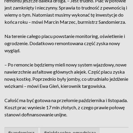
remontu jeszcze daleka droga. – Jest trudno. Plac w połowie
jest zamknięty i nieczynny. Sprawia to trudność z pewnością i
wiemy o tym. Natomiast musimy wykonać tę inwestycje do
końca roku – mówi Marcin Marzec, burmistrz Sandomierza.
Na terenie całego placu powstanie monitoring, oświetlenie i
ogrodzenie. Dodatkowo remontowana część zyska nowy
wygląd.
– Po remoncie będziemy mieli nowy system wjazdowy, nowe
nawierzchnie asfaltowe głównych alejek. Część placu zyska
nową kostkę. Poprzednio były jomby, co utrudniało jeżdżenie
wózkami – mówi Ewa Gleń, kierownik targowiska.
Całość ma być gotowa na przełomie października i listopada.
Koszt prac wyniesie 17 mln złotych, z czego prawie połowę
stanowi dofinansowanie unijne.
#sandomierz
#giełda rolno-ogrodnicza