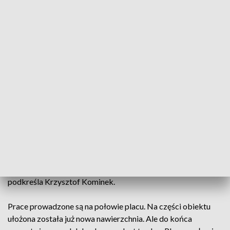
metr przed pomieszczeniem – potwierdza sprzedawca Piotr
Oleszkowicz.
Najbliższe tego typu targowiska są w Rzeszowie i Krakowie.
Mimo sporej odległości, część kupców nie ma wyjścia i
decyduje się na wyjazd. – Dużo ludzi poprzenosiło się i z
kupnem, i sprzedażą na przykład na giełdę do Krakowa –
mówi sprzedawca Krzysztof Jankowski.
Inni sprzedawcy wolą jednak zostać. Krzysztof Kominek na
giełdzie handluje od 30 lat. Przyznaje, że remont utrudnia
pracę. – Połowę obroty są mniejsze. Nawet może i więcej. Da
się pracować, ale w jakich warunkach… Musimy pracować, co
zrobimy ? To jest nasze pieć minut. Teraz jest sezon –
podkreśla Krzysztof Kominek.
Prace prowadzone są na połowie placu. Na części obiektu
ułożona została już nowa nawierzchnia. Ale do końca