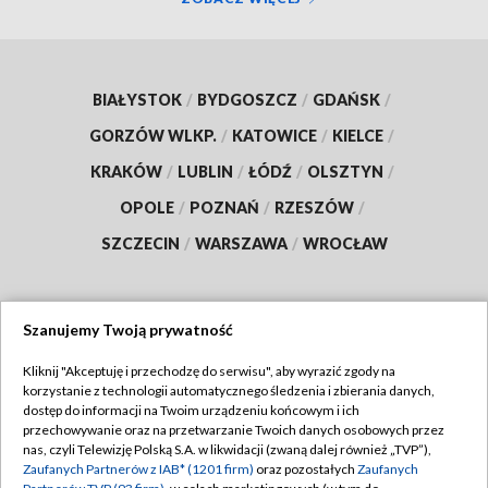
BIAŁYSTOK
/
BYDGOSZCZ
/
GDAŃSK
/
GORZÓW WLKP.
/
KATOWICE
/
KIELCE
/
KRAKÓW
/
LUBLIN
/
ŁÓDŹ
/
OLSZTYN
/
OPOLE
/
POZNAŃ
/
RZESZÓW
/
SZCZECIN
/
WARSZAWA
/
WROCŁAW
Szanujemy Twoją prywatność
Dołącz do nas:
Kliknij "Akceptuję i przechodzę do serwisu", aby wyrazić zgody na
korzystanie z technologii automatycznego śledzenia i zbierania danych,
TVP
dostęp do informacji na Twoim urządzeniu końcowym i ich
Abonament TVP
przechowywanie oraz na przetwarzanie Twoich danych osobowych przez
Regulamin TVP
nas, czyli Telewizję Polską S.A. w likwidacji (zwaną dalej również „TVP”),
Emisja w TVP
Polityka prywatności
Zaufanych Partnerów z IAB* (1201 firm)
oraz pozostałych
Zaufanych