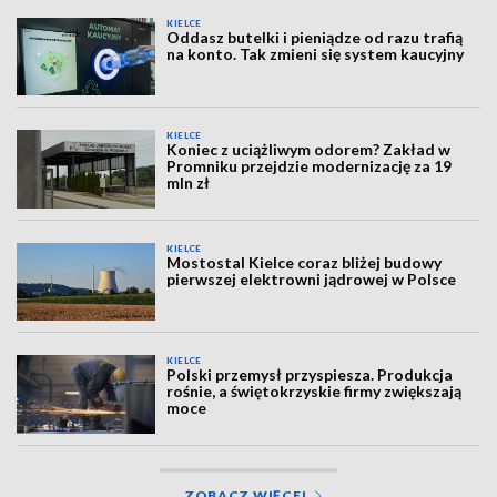
KIELCE
Oddasz butelki i pieniądze od razu trafią
na konto. Tak zmieni się system kaucyjny
KIELCE
Koniec z uciążliwym odorem? Zakład w
Promniku przejdzie modernizację za 19
mln zł
KIELCE
Mostostal Kielce coraz bliżej budowy
pierwszej elektrowni jądrowej w Polsce
KIELCE
Polski przemysł przyspiesza. Produkcja
rośnie, a świętokrzyskie firmy zwiększają
moce
ZOBACZ WIĘCEJ