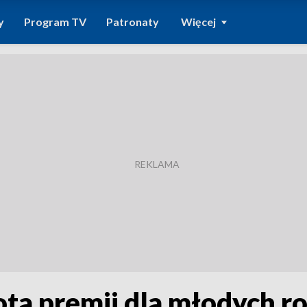
y
Program TV
Patronaty
Więcej
ta premii dla młodych r