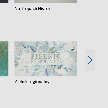
Na Tropach Historii
Szept ziemi
Zielnik regionalny
EkoLogiczni