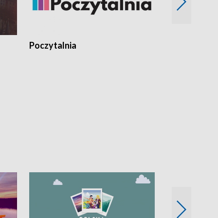
Poczytalnia
Koncerty TV