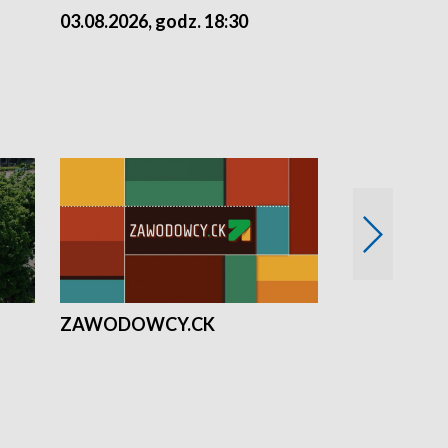
03.08.2026, godz. 18:30
02.08.2026, 
ZAWODOWCY.CK
Solidarni z U