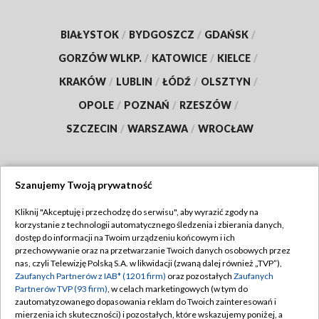
BIAŁYSTOK
/
BYDGOSZCZ
/
GDAŃSK
/
GORZÓW WLKP.
/
KATOWICE
/
KIELCE
/
KRAKÓW
/
LUBLIN
/
ŁÓDŹ
/
OLSZTYN
/
OPOLE
/
POZNAŃ
/
RZESZÓW
/
SZCZECIN
/
WARSZAWA
/
WROCŁAW
Szanujemy Twoją prywatność
Dołącz do nas:
Kliknij "Akceptuję i przechodzę do serwisu", aby wyrazić zgody na
korzystanie z technologii automatycznego śledzenia i zbierania danych,
TVP
dostęp do informacji na Twoim urządzeniu końcowym i ich
Abonament TVP
przechowywanie oraz na przetwarzanie Twoich danych osobowych przez
Regulamin TVP
nas, czyli Telewizję Polską S.A. w likwidacji (zwaną dalej również „TVP”),
Emisja w TVP
Zaufanych Partnerów z IAB* (1201 firm)
oraz pozostałych
Zaufanych
Polityka prywatności
Partnerów TVP (93 firm)
, w celach marketingowych (w tym do
Centrum informacji TVP
Moje zgody
zautomatyzowanego dopasowania reklam do Twoich zainteresowań i
mierzenia ich skuteczności) i pozostałych, które wskazujemy poniżej, a