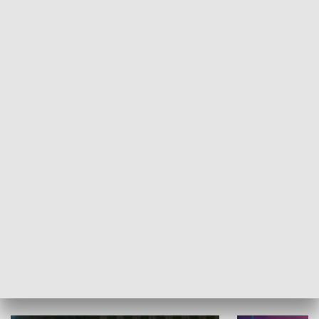
Informator kulturalny
Drzwi do kult
TECHNIKA I MOTORYZACJA
WYPOCZYNEK I REKREACJA