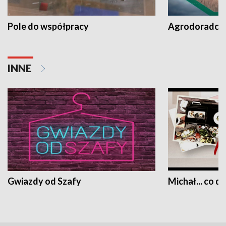
Pole do współpracy
Agrodoradcy 
INNE
Gwiazdy od Szafy
Michał... co dz