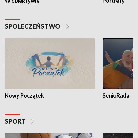
W obiektywie
Portrety
SPOŁECZEŃSTWO
Nowy Początek
SenioRada
SPORT