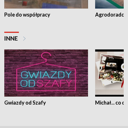
Pole do współpracy
Agrodoradcy 
INNE
Gwiazdy od Szafy
Michał... co dz