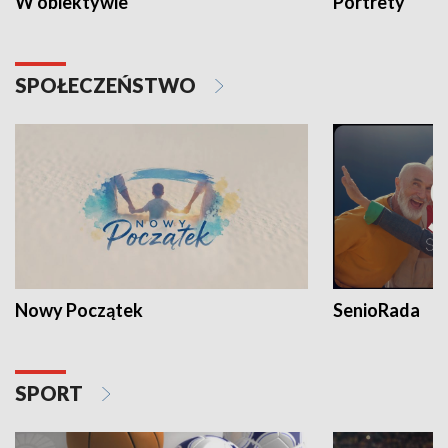
W obiektywie
Portrety
SPOŁECZEŃSTWO
Nowy Początek
SenioRada
SPORT