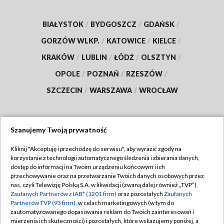
BIAŁYSTOK
/
BYDGOSZCZ
/
GDAŃSK
/
GORZÓW WLKP.
/
KATOWICE
/
KIELCE
/
KRAKÓW
/
LUBLIN
/
ŁÓDŹ
/
OLSZTYN
/
OPOLE
/
POZNAŃ
/
RZESZÓW
/
SZCZECIN
/
WARSZAWA
/
WROCŁAW
Szanujemy Twoją prywatność
Dołącz do nas:
Kliknij "Akceptuję i przechodzę do serwisu", aby wyrazić zgody na
korzystanie z technologii automatycznego śledzenia i zbierania danych,
TVP
dostęp do informacji na Twoim urządzeniu końcowym i ich
Abonament TVP
przechowywanie oraz na przetwarzanie Twoich danych osobowych przez
Regulamin TVP
nas, czyli Telewizję Polską S.A. w likwidacji (zwaną dalej również „TVP”),
Emisja w TVP
Zaufanych Partnerów z IAB* (1201 firm)
oraz pozostałych
Zaufanych
Polityka prywatności
Partnerów TVP (93 firm)
, w celach marketingowych (w tym do
Centrum informacji TVP
Moje zgody
zautomatyzowanego dopasowania reklam do Twoich zainteresowań i
mierzenia ich skuteczności) i pozostałych, które wskazujemy poniżej, a