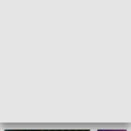
Informator kulturalny
Drzwi do kult
TECHNIKA I MOTORYZACJA
WYPOCZYNEK I REKREACJA