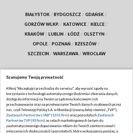
BIAŁYSTOK
/
BYDGOSZCZ
/
GDAŃSK
/
GORZÓW WLKP.
/
KATOWICE
/
KIELCE
/
KRAKÓW
/
LUBLIN
/
ŁÓDŹ
/
OLSZTYN
/
OPOLE
/
POZNAŃ
/
RZESZÓW
/
SZCZECIN
/
WARSZAWA
/
WROCŁAW
Szanujemy Twoją prywatność
Dołącz do nas:
Kliknij "Akceptuję i przechodzę do serwisu", aby wyrazić zgody na
korzystanie z technologii automatycznego śledzenia i zbierania danych,
TVP
dostęp do informacji na Twoim urządzeniu końcowym i ich
Abonament TVP
przechowywanie oraz na przetwarzanie Twoich danych osobowych przez
Regulamin TVP
nas, czyli Telewizję Polską S.A. w likwidacji (zwaną dalej również „TVP”),
Emisja w TVP
Zaufanych Partnerów z IAB* (1201 firm)
oraz pozostałych
Zaufanych
Polityka prywatności
Partnerów TVP (93 firm)
, w celach marketingowych (w tym do
Centrum informacji TVP
Moje zgody
zautomatyzowanego dopasowania reklam do Twoich zainteresowań i
mierzenia ich skuteczności) i pozostałych, które wskazujemy poniżej, a