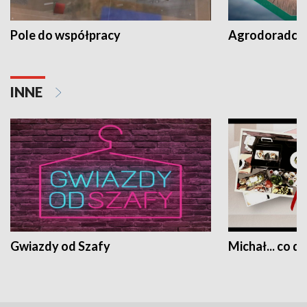
Pole do współpracy
Agrodoradcy 
INNE
Gwiazdy od Szafy
Michał... co dz