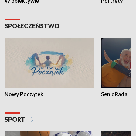
W obiektywie
Portrety
SPOŁECZEŃSTWO
Nowy Początek
SenioRada
SPORT