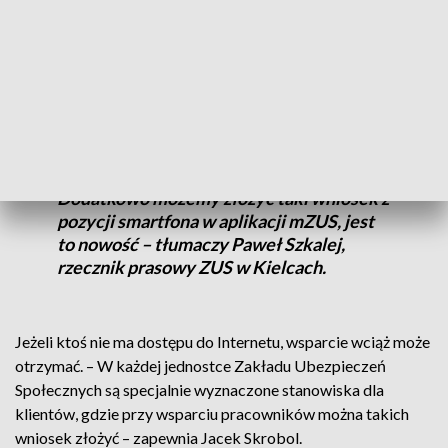
Wnioski można składać od początku lipca, jednak należy to
robić wyłącznie drogą elektroniczną.
– Mamy tutaj trzy możliwości: jest to
portal PUE ZUS.pl, bankowość
elektroniczna, a także portal empatia.
Dodatkowo możemy złożyć taki wniosek z
pozycji smartfona w aplikacji mZUS, jest
to nowość – tłumaczy Paweł Szkalej,
rzecznik prasowy ZUS w Kielcach.
Jeżeli ktoś nie ma dostępu do Internetu, wsparcie wciąż może
otrzymać. – W każdej jednostce Zakładu Ubezpieczeń
Społecznych są specjalnie wyznaczone stanowiska dla
klientów, gdzie przy wsparciu pracowników można takich
wniosek złożyć – zapewnia Jacek Skrobol.