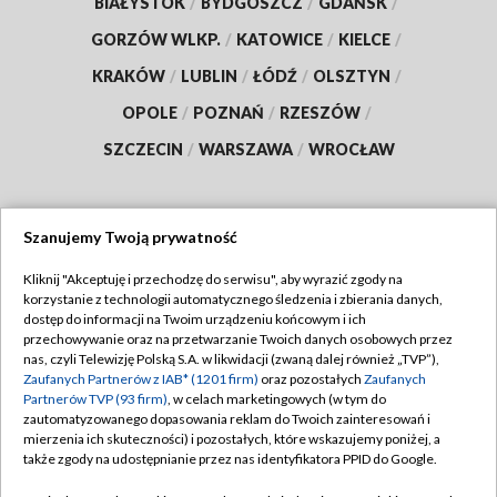
BIAŁYSTOK
/
BYDGOSZCZ
/
GDAŃSK
/
GORZÓW WLKP.
/
KATOWICE
/
KIELCE
/
KRAKÓW
/
LUBLIN
/
ŁÓDŹ
/
OLSZTYN
/
OPOLE
/
POZNAŃ
/
RZESZÓW
/
SZCZECIN
/
WARSZAWA
/
WROCŁAW
Szanujemy Twoją prywatność
Dołącz do nas:
Kliknij "Akceptuję i przechodzę do serwisu", aby wyrazić zgody na
korzystanie z technologii automatycznego śledzenia i zbierania danych,
TVP
dostęp do informacji na Twoim urządzeniu końcowym i ich
Abonament TVP
przechowywanie oraz na przetwarzanie Twoich danych osobowych przez
Regulamin TVP
nas, czyli Telewizję Polską S.A. w likwidacji (zwaną dalej również „TVP”),
Emisja w TVP
Polityka prywatności
Zaufanych Partnerów z IAB* (1201 firm)
oraz pozostałych
Zaufanych
Partnerów TVP (93 firm)
, w celach marketingowych (w tym do
Centrum informacji TVP
Moje zgody
zautomatyzowanego dopasowania reklam do Twoich zainteresowań i
mierzenia ich skuteczności) i pozostałych, które wskazujemy poniżej, a
Naziemna Telewizja Cyfrowa
Pomoc
także zgody na udostępnianie przez nas identyfikatora PPID do Google.
Sklep TVP
Biuro reklamy