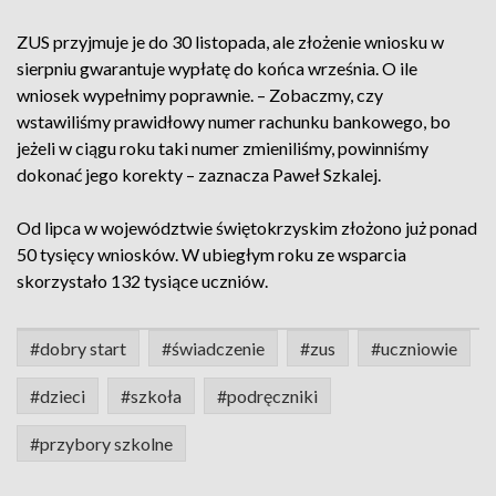
ZUS przyjmuje je do 30 listopada, ale złożenie wniosku w
sierpniu gwarantuje wypłatę do końca września. O ile
wniosek wypełnimy poprawnie. – Zobaczmy, czy
wstawiliśmy prawidłowy numer rachunku bankowego, bo
jeżeli w ciągu roku taki numer zmieniliśmy, powinniśmy
dokonać jego korekty – zaznacza Paweł Szkalej.
Od lipca w województwie świętokrzyskim złożono już ponad
50 tysięcy wniosków. W ubiegłym roku ze wsparcia
skorzystało 132 tysiące uczniów.
#dobry start
#świadczenie
#zus
#uczniowie
#dzieci
#szkoła
#podręczniki
#przybory szkolne