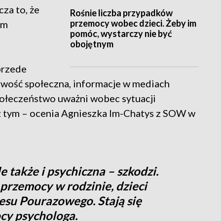
za to, że
Rośnie liczba przypadków
przemocy wobec dzieci. Żeby im
ym
pomóc, wystarczy nie być
obojętnym
przede
liwość społeczna, informacje w mediach
społeczeństwo uważni wobec sytuacji
 z tym – ocenia Agnieszka Im-Chatys z SOW w
e także i psychiczna – szkodzi.
rzemocy w rodzinie, dzieci
esu Pourazowego. Stają się
cy psychologa.