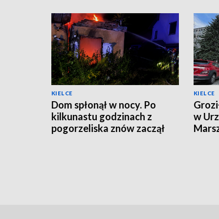
KIELCE
KIELCE
Dom spłonął w nocy. Po
Grozi
kilkunastu godzinach z
w Urz
pogorzeliska znów zaczął
Mars
wydobywać się dym
Zare