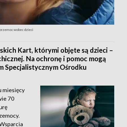
a przemoc wobec dzieci
skich Kart, którymi objęte są dzieci –
ychicznej. Na ochronę i pomoc mogą
im Specjalistycznym Ośrodku
u miesięcy
wie 70
urę
rzemocy.
 Wsparcia