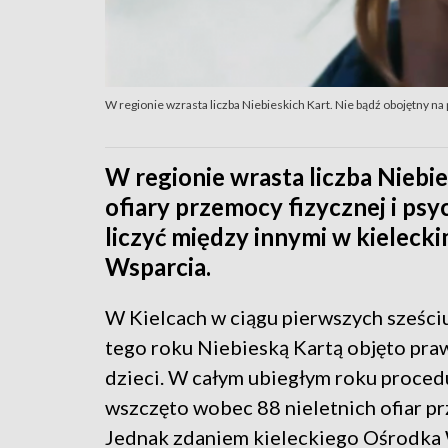
W regionie wzrasta liczba Niebieskich Kart. Nie bądź obojętny n
W regionie wrasta liczba Niebie
ofiary przemocy fizycznej i ps
liczyć między innymi w kieleck
Wsparcia.
W Kielcach w ciągu pierwszych sześci
tego roku Niebieską Kartą objęto pra
dzieci. W całym ubiegłym roku proced
wszczęto wobec 88 nieletnich ofiar p
Jednak zdaniem kieleckiego Ośrodka