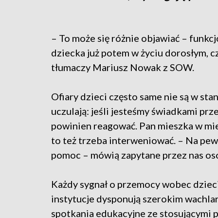
– To może się różnie objawiać – funk
dziecka już potem w życiu dorosłym, cz
tłumaczy Mariusz Nowak z SOW.
Ofiary dzieci często same nie są w sta
uczulają: jeśli jesteśmy świadkami pr
powinien reagować. Pan mieszka w miesz
to też trzeba interweniować. – Na pew
pomoc – mówią zapytane przez nas os
Każdy sygnał o przemocy wobec dzieci 
instytucje dysponują szerokim wachla
spotkania edukacyjne ze stosującymi