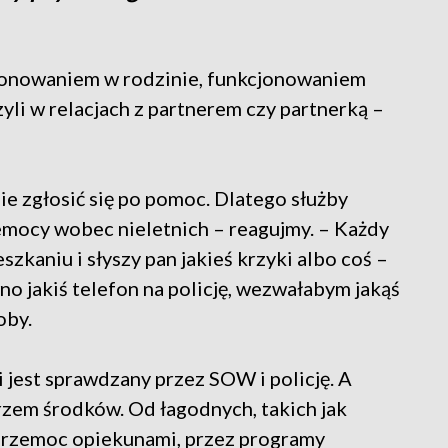
cjonowaniem w rodzinie, funkcjonowaniem
yli w relacjach z partnerem czy partnerką –
nie zgłosić się po pomoc. Dlatego służby
zemocy wobec nieletnich – reagujmy. – Każdy
kaniu i słyszy pan jakieś krzyki albo coś –
no jakiś telefon na policję, wezwałabym jakąś
oby.
jest sprawdzany przez SOW i policję. A
rzem środków. Od łagodnych, takich jak
 przemoc opiekunami, przez programy