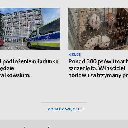
KIELCE
ł podłożeniem ładunku
Ponad 300 psów i mar
ędzie
szczenięta. Właściciel
załkowskim.
hodowli zatrzymany p
agowała ochrona
policję
ZOBACZ WIĘCEJ