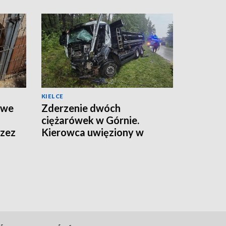
KIELCE
twe
Zderzenie dwóch
ciężarówek w Górnie.
rzez
Kierowca uwięziony w
kabinie, droga zamknięta