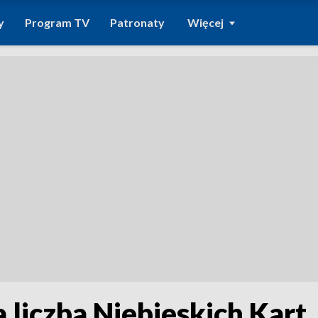
y
Program TV
Patronaty
Więcej
 liczba Niebieskich Kart.