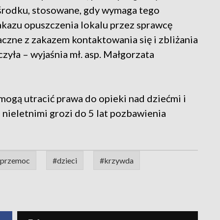
e środku, stosowane, gdy wymaga tego
akazu opuszczenia lokalu przez sprawcę
czne z zakazem kontaktowania się i zbliżania
zyła – wyjaśnia mł. asp. Małgorzata
ogą utracić prawa do opieki nad dziećmi i
d nieletnimi grozi do 5 lat pozbawienia
przemoc
#dzieci
#krzywda