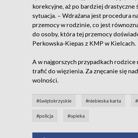
korekcyjne, aż po bardziej drastyczn
sytuacja. – Wdrażana jest procedura n
przemocy w rodzinie, co jest równozna
do osoby, która tej przemocy doświadc
Perkowska-Kiepas z KMP w Kielcach.
A w najgorszych przypadkach rodzice m
trafić do więzienia. Za znęcanie się na
wolności.
#świętokrzyskie
#niebieska karta
#
#policja
#opieka