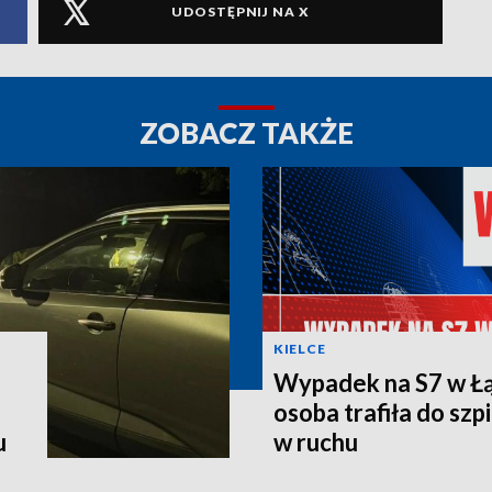
UDOSTĘPNIJ NA X
ZOBACZ TAKŻE
KIELCE
Wypadek na S7 w Łą
osoba trafiła do szpi
u
w ruchu