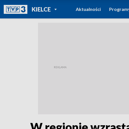
POWRÓT DO
KIELCE
Aktualności
Program
TVP REGIONY
W regionie wzrasta