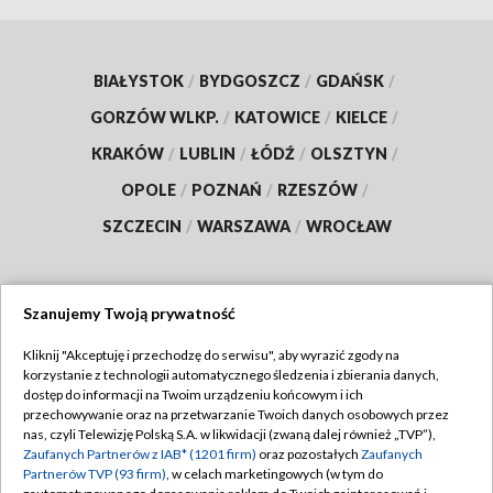
BIAŁYSTOK
/
BYDGOSZCZ
/
GDAŃSK
/
GORZÓW WLKP.
/
KATOWICE
/
KIELCE
/
KRAKÓW
/
LUBLIN
/
ŁÓDŹ
/
OLSZTYN
/
OPOLE
/
POZNAŃ
/
RZESZÓW
/
SZCZECIN
/
WARSZAWA
/
WROCŁAW
Szanujemy Twoją prywatność
Dołącz do nas:
Kliknij "Akceptuję i przechodzę do serwisu", aby wyrazić zgody na
korzystanie z technologii automatycznego śledzenia i zbierania danych,
TVP
dostęp do informacji na Twoim urządzeniu końcowym i ich
Abonament TVP
przechowywanie oraz na przetwarzanie Twoich danych osobowych przez
Regulamin TVP
nas, czyli Telewizję Polską S.A. w likwidacji (zwaną dalej również „TVP”),
Emisja w TVP
Zaufanych Partnerów z IAB* (1201 firm)
oraz pozostałych
Zaufanych
Polityka prywatności
Partnerów TVP (93 firm)
, w celach marketingowych (w tym do
Centrum informacji TVP
Moje zgody