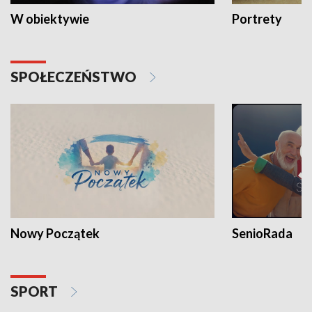
W obiektywie
Portrety
SPOŁECZEŃSTWO
Nowy Początek
SenioRada
SPORT