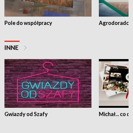
Pole do współpracy
Agrodoradcy 
INNE
Gwiazdy od Szafy
Michał... co dz