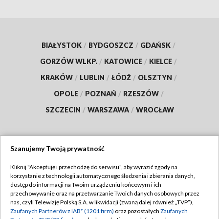
BIAŁYSTOK
/
BYDGOSZCZ
/
GDAŃSK
/
GORZÓW WLKP.
/
KATOWICE
/
KIELCE
/
KRAKÓW
/
LUBLIN
/
ŁÓDŹ
/
OLSZTYN
/
OPOLE
/
POZNAŃ
/
RZESZÓW
/
SZCZECIN
/
WARSZAWA
/
WROCŁAW
Szanujemy Twoją prywatność
Dołącz do nas:
Kliknij "Akceptuję i przechodzę do serwisu", aby wyrazić zgody na
korzystanie z technologii automatycznego śledzenia i zbierania danych,
TVP
dostęp do informacji na Twoim urządzeniu końcowym i ich
Abonament TVP
przechowywanie oraz na przetwarzanie Twoich danych osobowych przez
Regulamin TVP
nas, czyli Telewizję Polską S.A. w likwidacji (zwaną dalej również „TVP”),
Emisja w TVP
Zaufanych Partnerów z IAB* (1201 firm)
oraz pozostałych
Zaufanych
Polityka prywatności