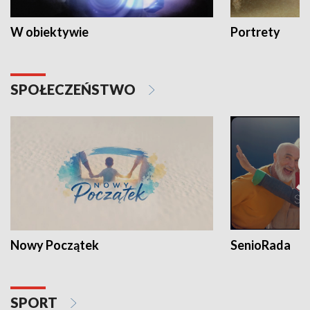
W obiektywie
Portrety
SPOŁECZEŃSTWO
Nowy Początek
SenioRada
SPORT