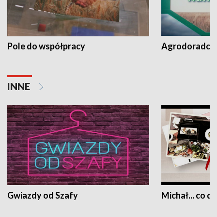
Pole do współpracy
Agrodoradcy 
INNE
Gwiazdy od Szafy
Michał... co dz