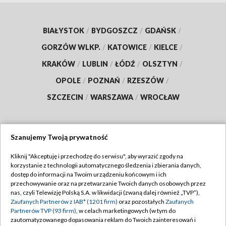
BIAŁYSTOK
/
BYDGOSZCZ
/
GDAŃSK
/
GORZÓW WLKP.
/
KATOWICE
/
KIELCE
/
KRAKÓW
/
LUBLIN
/
ŁÓDŹ
/
OLSZTYN
/
OPOLE
/
POZNAŃ
/
RZESZÓW
/
SZCZECIN
/
WARSZAWA
/
WROCŁAW
Szanujemy Twoją prywatność
Dołącz do nas:
Kliknij "Akceptuję i przechodzę do serwisu", aby wyrazić zgody na
korzystanie z technologii automatycznego śledzenia i zbierania danych,
TVP
dostęp do informacji na Twoim urządzeniu końcowym i ich
Abonament TVP
przechowywanie oraz na przetwarzanie Twoich danych osobowych przez
Regulamin TVP
nas, czyli Telewizję Polską S.A. w likwidacji (zwaną dalej również „TVP”),
Emisja w TVP
Polityka prywatności
Zaufanych Partnerów z IAB* (1201 firm)
oraz pozostałych
Zaufanych
Partnerów TVP (93 firm)
, w celach marketingowych (w tym do
Centrum informacji TVP
Moje zgody
zautomatyzowanego dopasowania reklam do Twoich zainteresowań i