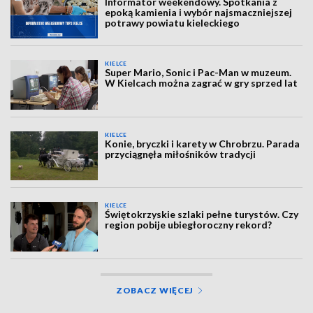
Informator weekendowy. Spotkania z
epoką kamienia i wybór najsmaczniejszej
potrawy powiatu kieleckiego
KIELCE
Super Mario, Sonic i Pac-Man w muzeum.
W Kielcach można zagrać w gry sprzed lat
KIELCE
Konie, bryczki i karety w Chrobrzu. Parada
przyciągnęła miłośników tradycji
KIELCE
Świętokrzyskie szlaki pełne turystów. Czy
region pobije ubiegłoroczny rekord?
ZOBACZ WIĘCEJ