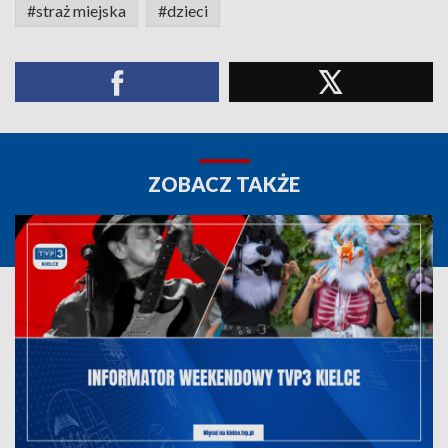
#straż miejska
#dzieci
ZOBACZ TAKŻE