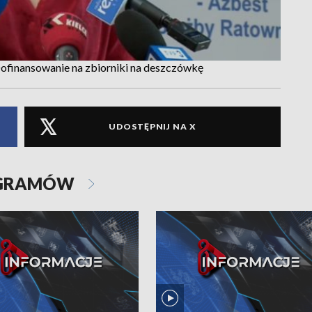
ofinansowanie na zbiorniki na deszczówkę
UDOSTĘPNIJ NA X
OGRAMÓW