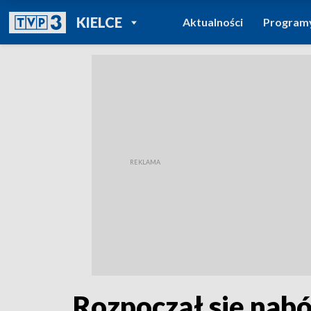
POWRÓT DO
KIELCE
Aktualności
Program
TVP REGIONY
Rozpoczął się nab