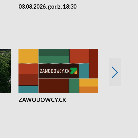
03.08.2026, godz. 18:30
02.08.2026, 
ZAWODOWCY.CK
Solidarni z U