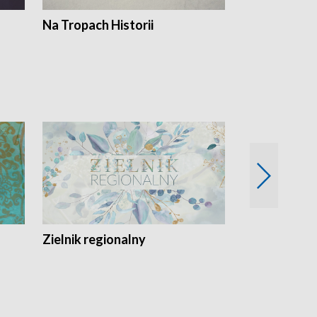
Na Tropach Historii
Szept ziemi
Zielnik regionalny
EkoLogiczni