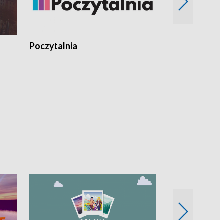
Poczytalnia
Koncerty TV