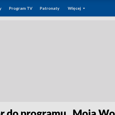
y
Program TV
Patronaty
Więcej
ór do programu „Moja Wo