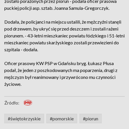
zostało porażonych przez piorun - podała oficer prasowa
puckiej policji asp. sztab. Joanna Samula-Gregorczyk.
Dodała, że policjanci na miejscu ustalili, że mężczyźni stanęli
pod drzewem, by ukryć się przed deszczem i zostali rażeni
piorunem. - 43-letni mieszkaniec powiatu łódzkiego i 51-letni
mieszkaniec powiatu skarżyskiego zostali przewiezieni do
szpitala - dodała.
Oficer prasowy KW PSP w Gdańsku bryg. Łukasz Płusa
podał, że jeden z poszkodowanych ma poparzenia, drugi z
mężczyzn był reanimowany i przywrócono mu czynności
życiowe.
Źródło:
#świętokrzyskie
#pomorskie
#piorun