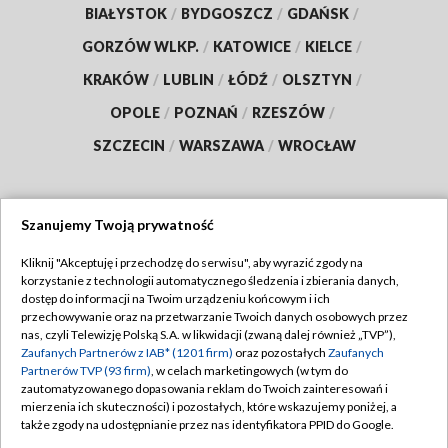
BIAŁYSTOK
/
BYDGOSZCZ
/
GDAŃSK
/
GORZÓW WLKP.
/
KATOWICE
/
KIELCE
/
KRAKÓW
/
LUBLIN
/
ŁÓDŹ
/
OLSZTYN
/
OPOLE
/
POZNAŃ
/
RZESZÓW
/
SZCZECIN
/
WARSZAWA
/
WROCŁAW
Szanujemy Twoją prywatność
Dołącz do nas:
Kliknij "Akceptuję i przechodzę do serwisu", aby wyrazić zgody na
korzystanie z technologii automatycznego śledzenia i zbierania danych,
TVP
dostęp do informacji na Twoim urządzeniu końcowym i ich
Abonament TVP
przechowywanie oraz na przetwarzanie Twoich danych osobowych przez
Regulamin TVP
nas, czyli Telewizję Polską S.A. w likwidacji (zwaną dalej również „TVP”),
Emisja w TVP
Polityka prywatności
Zaufanych Partnerów z IAB* (1201 firm)
oraz pozostałych
Zaufanych
Partnerów TVP (93 firm)
, w celach marketingowych (w tym do
Centrum informacji TVP
Moje zgody
zautomatyzowanego dopasowania reklam do Twoich zainteresowań i
mierzenia ich skuteczności) i pozostałych, które wskazujemy poniżej, a
Naziemna Telewizja Cyfrowa
Pomoc
także zgody na udostępnianie przez nas identyfikatora PPID do Google.
Sklep TVP