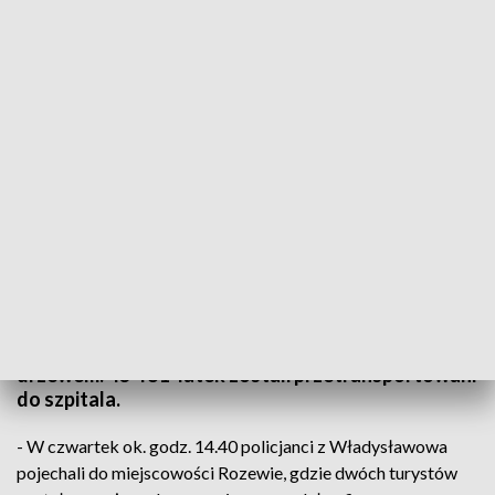
Turyści porażeni przez piorun w Rozewiu. Jeden z nich przyjechał z powiatu
skarżyskiego
Dwóch turystów zostało porażonych przez piorun
w Rozewiu w województwie pomorskim. Mężczyźni
wcześniej schronili się przed deszczem pod
drzewem. 43- i 51-latek zostali przetransportowani
do szpitala.
- W czwartek ok. godz. 14.40 policjanci z Władysławowa
pojechali do miejscowości Rozewie, gdzie dwóch turystów