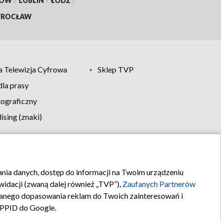
KÓW
/
LUBLIN
/
ŁÓDŹ
/
ROCŁAW
 Telewizja Cyfrowa
Sklep TVP
la prasy
tograficzny
sing (znaki)
klamy
Kontakt
rania danych, dostęp do informacji na Twoim urządzeniu
idacji (zwaną dalej również „TVP”),
Zaufanych Partnerów
anego dopasowania reklam do Twoich zainteresowań i
a PPID do Google.