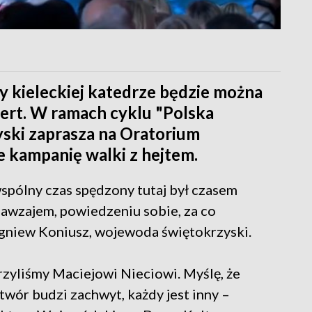
przy kieleckiej katedrze będzie można
ert. W ramach cyklu "Polska
ski zaprasza na Oratorium
 kampanię walki z hejtem.
spólny czas spędzony tutaj był czasem
awzajem, powiedzeniu sobie, za co
igniew Koniusz, wojewoda świętokrzyski.
rzyliśmy Maciejowi Nieciowi. Myślę, że
wór budzi zachwyt, każdy jest inny –