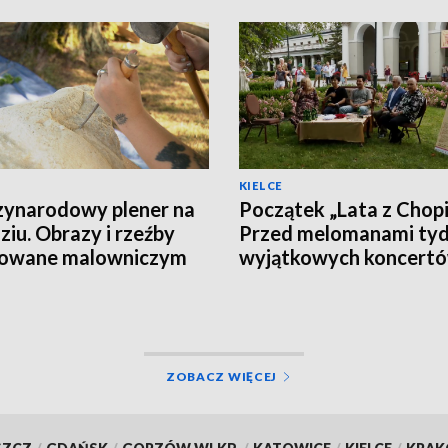
KIELCE
ynarodowy plener na
Początek „Lata z Chop
ziu. Obrazy i rzeźby
Przed melomanami tyd
rowane malowniczym
wyjątkowych koncert
obrazem
[PROGRAM]
ZOBACZ WIĘCEJ