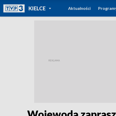
POWRÓT DO
KIELCE
Aktualności
Program
TVP REGIONY
Wojewoda zaprasza