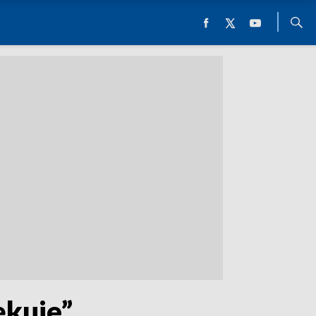
ękuje”