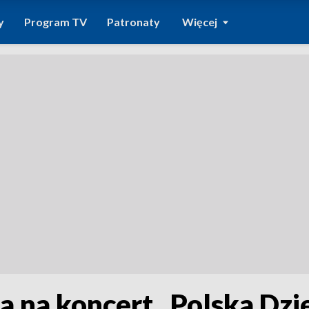
y
Program TV
Patronaty
Więcej
 na koncert „Polska Dzi