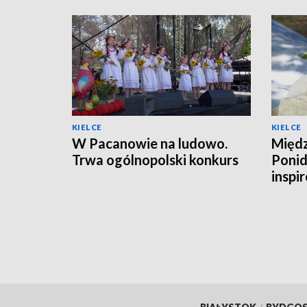
KIELCE
KIELCE
W Pacanowie na ludowo.
Międz
Trwa ogólnopolski konkurs
Ponid
inspi
kraj