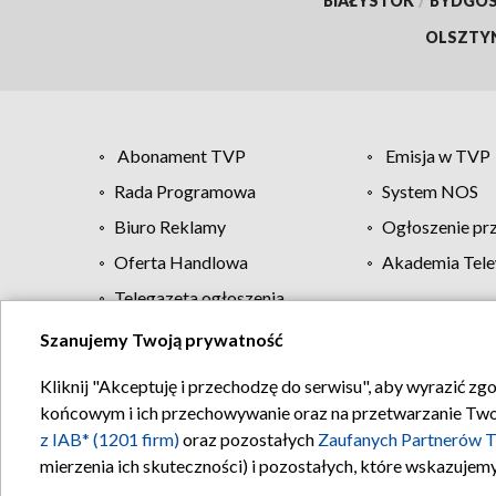
BIAŁYSTOK
/
BYDGO
OLSZTY
Abonament TVP
Emisja w TVP
Rada Programowa
System NOS
Biuro Reklamy
Ogłoszenie pr
Oferta Handlowa
Akademia Tele
Telegazeta ogłoszenia
Szanujemy Twoją prywatność
Regulamin TVP
Kliknij "Akceptuję i przechodzę do serwisu", aby wyrazić zg
końcowym i ich przechowywanie oraz na przetwarzanie Twoich
z IAB* (1201 firm)
oraz pozostałych
Zaufanych Partnerów T
mierzenia ich skuteczności) i pozostałych, które wskazujemy