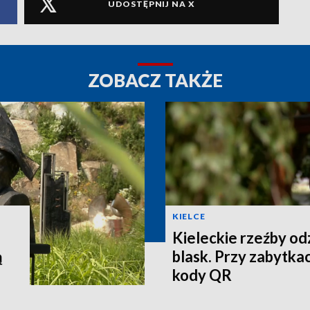
UDOSTĘPNIJ NA X
ZOBACZ TAKŻE
KIELCE
Kieleckie rzeźby o
ą
blask. Przy zabytkac
kody QR