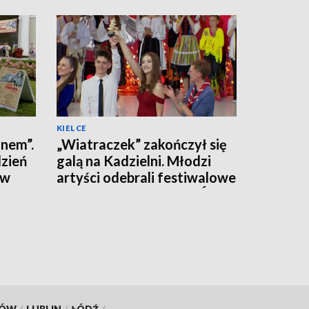
KIELCE
inem”.
„Wiatraczek” zakończył się
zień
galą na Kadzielni. Młodzi
ów
artyści odebrali festiwalowe
Jodły [LISTA LAUREATÓW]