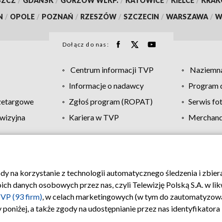
SZCZ
/
GDAŃSK
/
GORZÓW WLKP.
/
KATOWICE
/
KIELCE
/
KRA
N
/
OPOLE
/
POZNAŃ
/
RZESZÓW
/
SZCZECIN
/
WARSZAWA
/
W
Dołącz do nas:
Centrum informacji TVP
Naziemna
Informacje o nadawcy
Program d
zetargowe
Zgłoś program (ROPAT)
Serwis fo
wizyjna
Kariera w TVP
Merchandi
Polityka prywatności
Moje zgody
Pomoc
Biuro re
ody na korzystanie z technologii automatycznego śledzenia i zbie
 danych osobowych przez nas, czyli Telewizję Polską S.A. w likw
VP (93 firm)
, w celach marketingowych (w tym do zautomatyzow
 poniżej, a także zgody na udostępnianie przez nas identyfikator