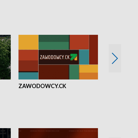
ZAWODOWCY.CK
Solidarni z U