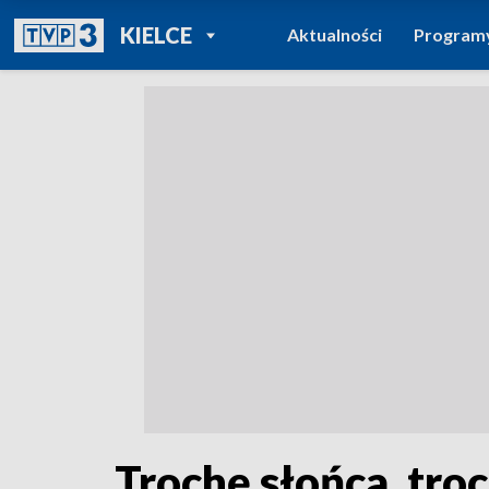
POWRÓT DO
KIELCE
Aktualności
Program
TVP REGIONY
Trochę słońca, tro