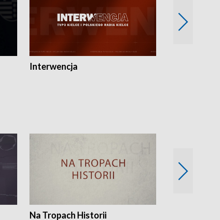
Interwencja
Fakty i Opin
Na Tropach Historii
Szept ziemi