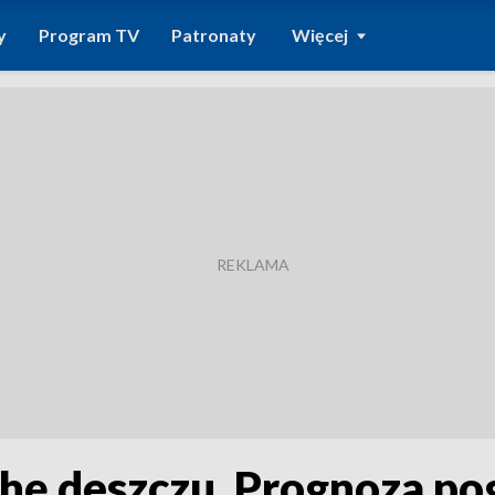
y
Program TV
Patronaty
Więcej
chę deszczu. Prognoza po