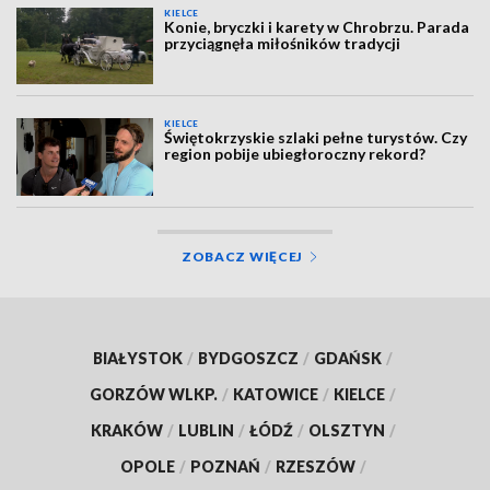
KIELCE
Konie, bryczki i karety w Chrobrzu. Parada
przyciągnęła miłośników tradycji
KIELCE
Świętokrzyskie szlaki pełne turystów. Czy
region pobije ubiegłoroczny rekord?
ZOBACZ WIĘCEJ
BIAŁYSTOK
/
BYDGOSZCZ
/
GDAŃSK
/
GORZÓW WLKP.
/
KATOWICE
/
KIELCE
/
KRAKÓW
/
LUBLIN
/
ŁÓDŹ
/
OLSZTYN
/
OPOLE
/
POZNAŃ
/
RZESZÓW
/