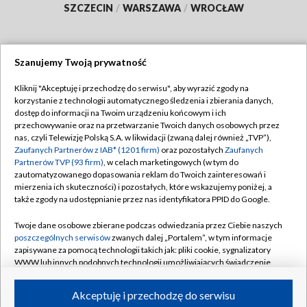
SZCZECIN
/
WARSZAWA
/
WROCŁAW
Szanujemy Twoją prywatność
Dołącz do nas:
Kliknij "Akceptuję i przechodzę do serwisu", aby wyrazić zgody na
korzystanie z technologii automatycznego śledzenia i zbierania danych,
TVP
dostęp do informacji na Twoim urządzeniu końcowym i ich
Abonament TVP
przechowywanie oraz na przetwarzanie Twoich danych osobowych przez
Regulamin TVP
nas, czyli Telewizję Polską S.A. w likwidacji (zwaną dalej również „TVP”),
Emisja w TVP
Polityka prywatności
Zaufanych Partnerów z IAB* (1201 firm)
oraz pozostałych
Zaufanych
Partnerów TVP (93 firm)
, w celach marketingowych (w tym do
Centrum informacji TVP
Moje zgody
zautomatyzowanego dopasowania reklam do Twoich zainteresowań i
mierzenia ich skuteczności) i pozostałych, które wskazujemy poniżej, a
Naziemna Telewizja Cyfrowa
Pomoc
także zgody na udostępnianie przez nas identyfikatora PPID do Google.
Sklep TVP
Biuro reklamy
Twoje dane osobowe zbierane podczas odwiedzania przez Ciebie naszych
Rada Programowa
Kontakt
poszczególnych serwisów
zwanych dalej „Portalem”, w tym informacje
zapisywane za pomocą technologii takich jak: pliki cookie, sygnalizatory
System NOS
WWW lub innych podobnych technologii umożliwiających świadczenie
dopasowanych i bezpiecznych usług, personalizację treści oraz reklam,
Informacje o nadawcy
Kanały
udostępnianie funkcji mediów społecznościowych oraz analizowanie
Akceptuję i przechodzę do serwisu
ruchu w Internecie.
Program dla prasy