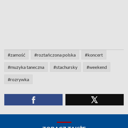
#zamość
#roztańczona polska
#koncert
#muzyka taneczna
#stachursky
#weekend
#rozrywka