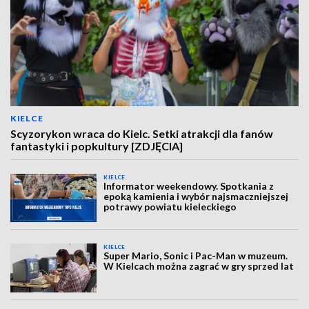
KIELCE
Scyzorykon wraca do Kielc. Setki atrakcji dla fanów
fantastyki i popkultury [ZDJĘCIA]
KIELCE
Informator weekendowy. Spotkania z
epoką kamienia i wybór najsmaczniejszej
potrawy powiatu kieleckiego
KIELCE
Super Mario, Sonic i Pac-Man w muzeum.
W Kielcach można zagrać w gry sprzed lat