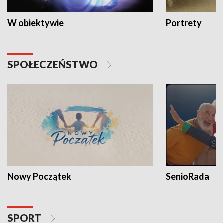
W obiektywie
Portrety
SPOŁECZEŃSTWO
Nowy Początek
SenioRada
SPORT