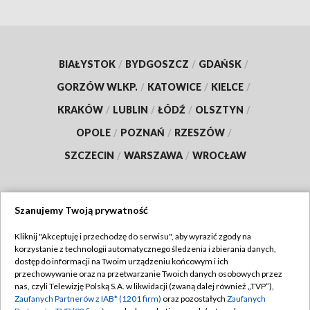
BIAŁYSTOK
/
BYDGOSZCZ
/
GDAŃSK
/
GORZÓW WLKP.
/
KATOWICE
/
KIELCE
/
KRAKÓW
/
LUBLIN
/
ŁÓDŹ
/
OLSZTYN
/
OPOLE
/
POZNAŃ
/
RZESZÓW
/
SZCZECIN
/
WARSZAWA
/
WROCŁAW
Szanujemy Twoją prywatność
Dołącz do nas:
Kliknij "Akceptuję i przechodzę do serwisu", aby wyrazić zgody na
korzystanie z technologii automatycznego śledzenia i zbierania danych,
TVP
dostęp do informacji na Twoim urządzeniu końcowym i ich
Abonament TVP
przechowywanie oraz na przetwarzanie Twoich danych osobowych przez
Regulamin TVP
nas, czyli Telewizję Polską S.A. w likwidacji (zwaną dalej również „TVP”),
Emisja w TVP
Zaufanych Partnerów z IAB* (1201 firm)
oraz pozostałych
Zaufanych
Polityka prywatności