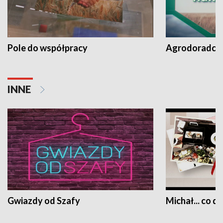
Pole do współpracy
Agrodoradcy 
INNE
Gwiazdy od Szafy
Michał... co dz