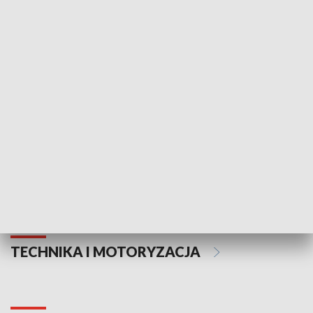
KULTURA I SZTUKA
Informator kulturalny
Drzwi do kult
TECHNIKA I MOTORYZACJA