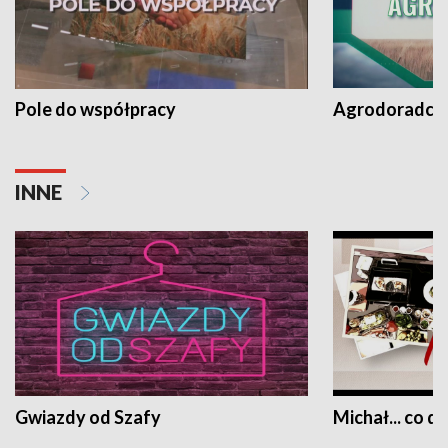
Pole do współpracy
Agrodoradcy 
INNE
Gwiazdy od Szafy
Michał... co dz