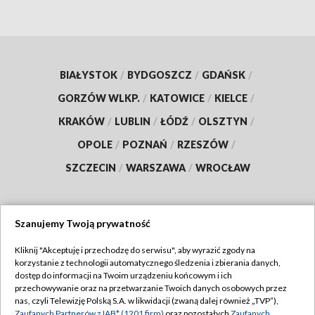
BIAŁYSTOK
/
BYDGOSZCZ
/
GDAŃSK
/
GORZÓW WLKP.
/
KATOWICE
/
KIELCE
/
KRAKÓW
/
LUBLIN
/
ŁÓDŹ
/
OLSZTYN
/
OPOLE
/
POZNAŃ
/
RZESZÓW
/
SZCZECIN
/
WARSZAWA
/
WROCŁAW
Szanujemy Twoją prywatność
Dołącz do nas:
Kliknij "Akceptuję i przechodzę do serwisu", aby wyrazić zgody na
korzystanie z technologii automatycznego śledzenia i zbierania danych,
TVP
dostęp do informacji na Twoim urządzeniu końcowym i ich
Abonament TVP
przechowywanie oraz na przetwarzanie Twoich danych osobowych przez
Regulamin TVP
nas, czyli Telewizję Polską S.A. w likwidacji (zwaną dalej również „TVP”),
Emisja w TVP
Zaufanych Partnerów z IAB* (1201 firm)
oraz pozostałych
Zaufanych
Polityka prywatności