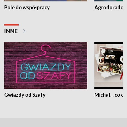
Pole do współpracy
Agrodoradcy 
INNE
Gwiazdy od Szafy
Michał... co dz