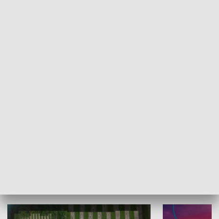
Informator kulturalny
Drzwi do kult
TECHNIKA I MOTORYZACJA
WYPOCZYNEK I REKREACJA