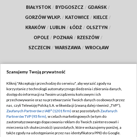
BIAŁYSTOK
/
BYDGOSZCZ
/
GDAŃSK
/
GORZÓW WLKP.
/
KATOWICE
/
KIELCE
/
KRAKÓW
/
LUBLIN
/
ŁÓDŹ
/
OLSZTYN
/
OPOLE
/
POZNAŃ
/
RZESZÓW
/
SZCZECIN
/
WARSZAWA
/
WROCŁAW
Szanujemy Twoją prywatność
Dołącz do nas:
Kliknij "Akceptuję i przechodzę do serwisu", aby wyrazić zgody na
korzystanie z technologii automatycznego śledzenia i zbierania danych,
TVP
dostęp do informacji na Twoim urządzeniu końcowym i ich
Abonament TVP
przechowywanie oraz na przetwarzanie Twoich danych osobowych przez
Regulamin TVP
nas, czyli Telewizję Polską S.A. w likwidacji (zwaną dalej również „TVP”),
Emisja w TVP
Zaufanych Partnerów z IAB* (1201 firm)
oraz pozostałych
Zaufanych
Polityka prywatności
Partnerów TVP (93 firm)
, w celach marketingowych (w tym do
Centrum informacji TVP
Moje zgody
zautomatyzowanego dopasowania reklam do Twoich zainteresowań i
mierzenia ich skuteczności) i pozostałych, które wskazujemy poniżej, a
Naziemna Telewizja Cyfrowa
Pomoc
także zgody na udostępnianie przez nas identyfikatora PPID do Google.