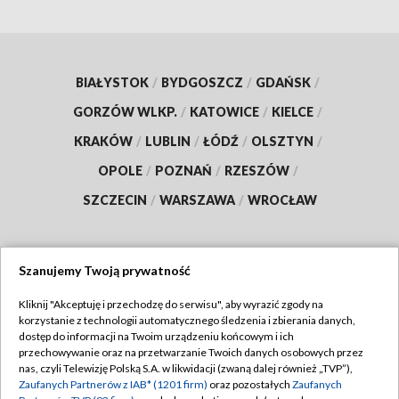
BIAŁYSTOK
/
BYDGOSZCZ
/
GDAŃSK
/
GORZÓW WLKP.
/
KATOWICE
/
KIELCE
/
KRAKÓW
/
LUBLIN
/
ŁÓDŹ
/
OLSZTYN
/
OPOLE
/
POZNAŃ
/
RZESZÓW
/
SZCZECIN
/
WARSZAWA
/
WROCŁAW
Szanujemy Twoją prywatność
Dołącz do nas:
Kliknij "Akceptuję i przechodzę do serwisu", aby wyrazić zgody na
korzystanie z technologii automatycznego śledzenia i zbierania danych,
TVP
dostęp do informacji na Twoim urządzeniu końcowym i ich
Abonament TVP
przechowywanie oraz na przetwarzanie Twoich danych osobowych przez
Regulamin TVP
nas, czyli Telewizję Polską S.A. w likwidacji (zwaną dalej również „TVP”),
Emisja w TVP
Zaufanych Partnerów z IAB* (1201 firm)
oraz pozostałych
Zaufanych
Polityka prywatności