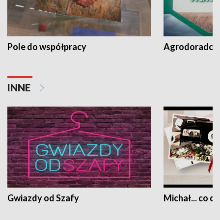
Pole do współpracy
Agrodoradcy 
INNE
Gwiazdy od Szafy
Michał... co dz