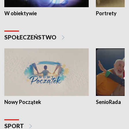
W obiektywie
Portrety
SPOŁECZEŃSTWO
Nowy Początek
SenioRada
SPORT