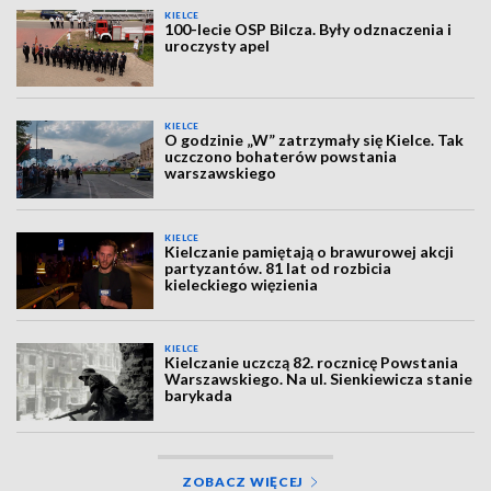
KIELCE
100-lecie OSP Bilcza. Były odznaczenia i
uroczysty apel
KIELCE
O godzinie „W” zatrzymały się Kielce. Tak
uczczono bohaterów powstania
warszawskiego
KIELCE
Kielczanie pamiętają o brawurowej akcji
partyzantów. 81 lat od rozbicia
kieleckiego więzienia
KIELCE
Kielczanie uczczą 82. rocznicę Powstania
Warszawskiego. Na ul. Sienkiewicza stanie
barykada
ZOBACZ WIĘCEJ