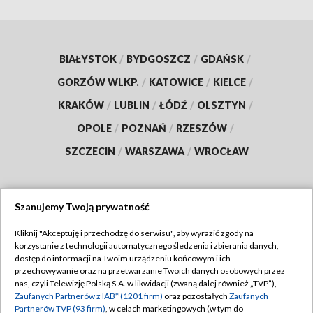
BIAŁYSTOK
/
BYDGOSZCZ
/
GDAŃSK
/
GORZÓW WLKP.
/
KATOWICE
/
KIELCE
/
KRAKÓW
/
LUBLIN
/
ŁÓDŹ
/
OLSZTYN
/
OPOLE
/
POZNAŃ
/
RZESZÓW
/
SZCZECIN
/
WARSZAWA
/
WROCŁAW
Szanujemy Twoją prywatność
Dołącz do nas:
Kliknij "Akceptuję i przechodzę do serwisu", aby wyrazić zgody na
korzystanie z technologii automatycznego śledzenia i zbierania danych,
TVP
dostęp do informacji na Twoim urządzeniu końcowym i ich
Abonament TVP
przechowywanie oraz na przetwarzanie Twoich danych osobowych przez
Regulamin TVP
nas, czyli Telewizję Polską S.A. w likwidacji (zwaną dalej również „TVP”),
Emisja w TVP
Polityka prywatności
Zaufanych Partnerów z IAB* (1201 firm)
oraz pozostałych
Zaufanych
Partnerów TVP (93 firm)
, w celach marketingowych (w tym do