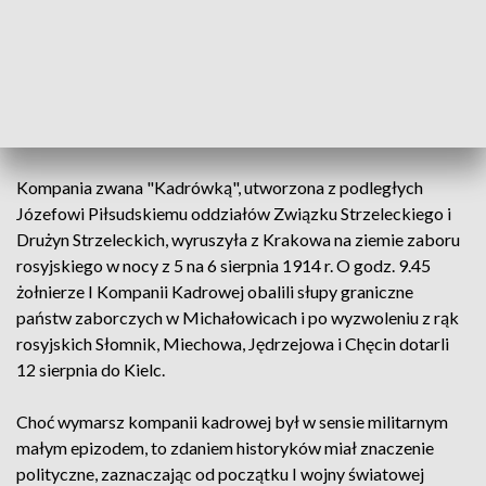
dowodzeni przez por. Tadeusza Kasprzyckiego, obalili słup
graniczny między zaborami austriackim i rosyjskim. Spod
upamiętniającego to wydarzenie obelisku pójdą następnie w
dalszą drogę przez Słomniki, Miechów, Książ Wielki,
Wodzisław, Jędrzejów, Chęciny. Marsz zakończy się 12
sierpnia w Kielcach.
Kompania zwana "Kadrówką", utworzona z podległych
Józefowi Piłsudskiemu oddziałów Związku Strzeleckiego i
Drużyn Strzeleckich, wyruszyła z Krakowa na ziemie zaboru
rosyjskiego w nocy z 5 na 6 sierpnia 1914 r. O godz. 9.45
żołnierze I Kompanii Kadrowej obalili słupy graniczne
państw zaborczych w Michałowicach i po wyzwoleniu z rąk
rosyjskich Słomnik, Miechowa, Jędrzejowa i Chęcin dotarli
12 sierpnia do Kielc.
Choć wymarsz kompanii kadrowej był w sensie militarnym
małym epizodem, to zdaniem historyków miał znaczenie
polityczne, zaznaczając od początku I wojny światowej