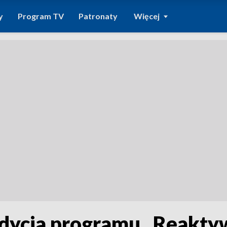
y
Program TV
Patronaty
Więcej
dycja programu „Reaktyw