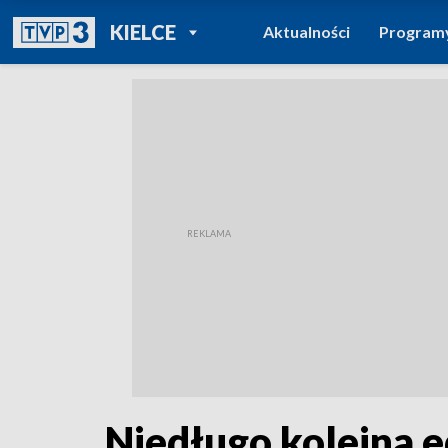
POWRÓT DO
KIELCE
Aktualności
Program
TVP REGIONY
Niedługo kolejna e