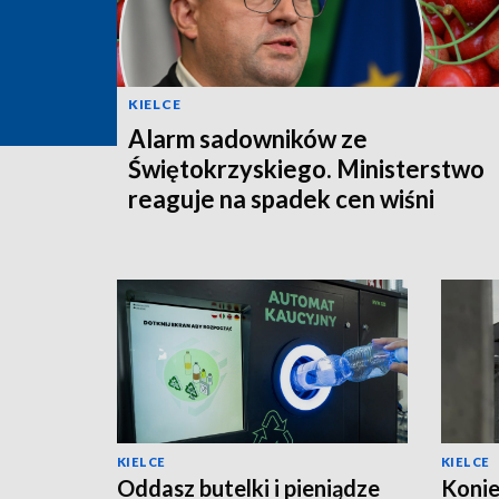
KIELCE
Alarm sadowników ze
Świętokrzyskiego. Ministerstwo
reaguje na spadek cen wiśni
KIELCE
KIELCE
Oddasz butelki i pieniądze
Konie