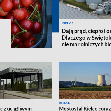
KIELCE
Dają prąd, ciepło i 
Dlaczego w Świętok
nie ma rolniczych b
KIELCE
c z uciążliwym
Mostostal Kielce coraz 