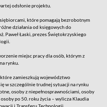
artej odsłonie projektu.
siębiorcami, które pomagają bezrobotnym
o różne działania od księgowych do
nż. Paweł Łaski, prezes Świętokrzyskiego
ogii.
orzenie miejsc pracy dla osób, którym z
na rynku.
, które zamieszkują województwo
się w szczególnie trudnej sytuacji na rynku
botne, osoby z niepełnosprawnościami, osoby
 osoby po 50. roku życia – wylicza Klaudia
wacji i Transferu Technologii.