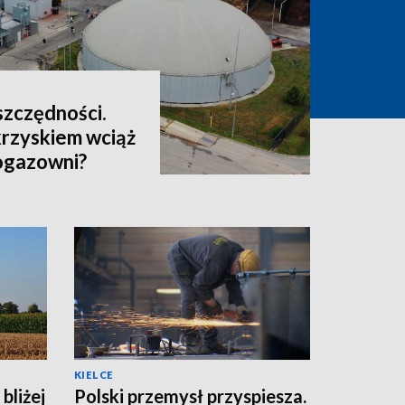
oszczędności.
rzyskiem wciąż
iogazowni?
KIELCE
bliżej
Polski przemysł przyspiesza.