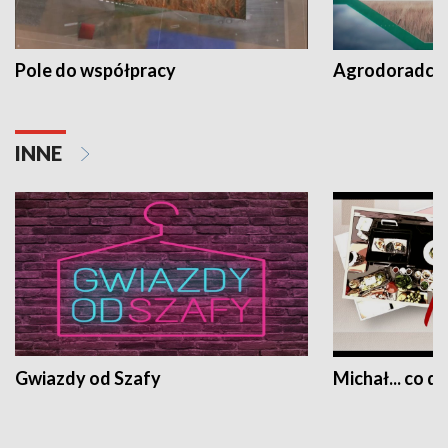
Pole do współpracy
Agrodoradcy 
INNE
Gwiazdy od Szafy
Michał... co dz