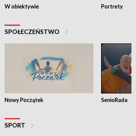
W obiektywie
Portrety
SPOŁECZEŃSTWO
Nowy Początek
SenioRada
SPORT