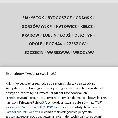
BIAŁYSTOK
/
BYDGOSZCZ
/
GDAŃSK
/
GORZÓW WLKP.
/
KATOWICE
/
KIELCE
/
KRAKÓW
/
LUBLIN
/
ŁÓDŹ
/
OLSZTYN
/
OPOLE
/
POZNAŃ
/
RZESZÓW
/
SZCZECIN
/
WARSZAWA
/
WROCŁAW
Szanujemy Twoją prywatność
Dołącz do nas:
Kliknij "Akceptuję i przechodzę do serwisu", aby wyrazić zgody na
korzystanie z technologii automatycznego śledzenia i zbierania danych,
TVP
dostęp do informacji na Twoim urządzeniu końcowym i ich
Abonament TVP
przechowywanie oraz na przetwarzanie Twoich danych osobowych przez
Regulamin TVP
nas, czyli Telewizję Polską S.A. w likwidacji (zwaną dalej również „TVP”),
Emisja w TVP
Zaufanych Partnerów z IAB* (1201 firm)
oraz pozostałych
Zaufanych
Polityka prywatności
Partnerów TVP (93 firm)
, w celach marketingowych (w tym do
Centrum informacji TVP
Moje zgody
zautomatyzowanego dopasowania reklam do Twoich zainteresowań i