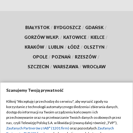
BIAŁYSTOK
/
BYDGOSZCZ
/
GDAŃSK
/
GORZÓW WLKP.
/
KATOWICE
/
KIELCE
/
KRAKÓW
/
LUBLIN
/
ŁÓDŹ
/
OLSZTYN
/
OPOLE
/
POZNAŃ
/
RZESZÓW
/
SZCZECIN
/
WARSZAWA
/
WROCŁAW
Szanujemy Twoją prywatność
Dołącz do nas:
Kliknij "Akceptuję i przechodzę do serwisu", aby wyrazić zgody na
korzystanie z technologii automatycznego śledzenia i zbierania danych,
TVP
dostęp do informacji na Twoim urządzeniu końcowym i ich
Abonament TVP
przechowywanie oraz na przetwarzanie Twoich danych osobowych przez
Regulamin TVP
nas, czyli Telewizję Polską S.A. w likwidacji (zwaną dalej również „TVP”),
Emisja w TVP
Zaufanych Partnerów z IAB* (1201 firm)
oraz pozostałych
Zaufanych
Polityka prywatności