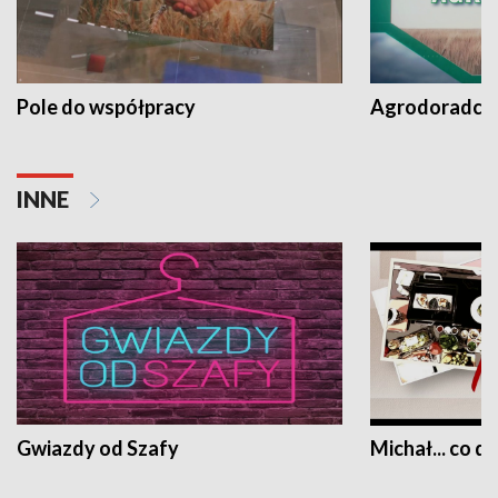
Pole do współpracy
Agrodoradcy 
INNE
Gwiazdy od Szafy
Michał... co dz