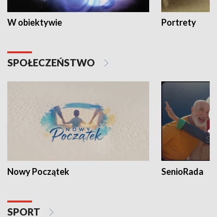
W obiektywie
Portrety
SPOŁECZEŃSTWO
Nowy Początek
SenioRada
SPORT