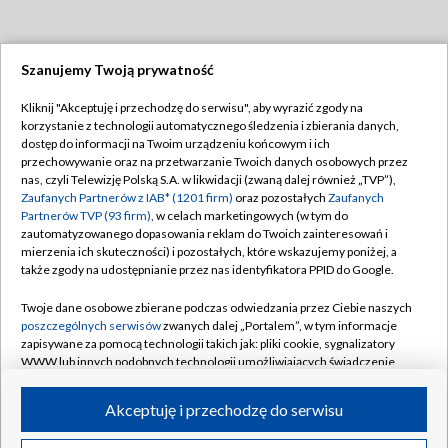
Szanujemy Twoją prywatność
Dołącz do nas:
Kliknij "Akceptuję i przechodzę do serwisu", aby wyrazić zgody na
korzystanie z technologii automatycznego śledzenia i zbierania danych,
TVP
dostęp do informacji na Twoim urządzeniu końcowym i ich
Abonament TVP
przechowywanie oraz na przetwarzanie Twoich danych osobowych przez
Regulamin TVP
nas, czyli Telewizję Polską S.A. w likwidacji (zwaną dalej również „TVP”),
Emisja w TVP
Polityka prywatności
Zaufanych Partnerów z IAB* (1201 firm)
oraz pozostałych
Zaufanych
Partnerów TVP (93 firm)
, w celach marketingowych (w tym do
Centrum informacji TVP
Moje zgody
zautomatyzowanego dopasowania reklam do Twoich zainteresowań i
mierzenia ich skuteczności) i pozostałych, które wskazujemy poniżej, a
Naziemna Telewizja Cyfrowa
Pomoc
także zgody na udostępnianie przez nas identyfikatora PPID do Google.
Sklep TVP
Biuro reklamy
Twoje dane osobowe zbierane podczas odwiedzania przez Ciebie naszych
Rada Programowa
Kontakt
poszczególnych serwisów
zwanych dalej „Portalem”, w tym informacje
zapisywane za pomocą technologii takich jak: pliki cookie, sygnalizatory
System NOS
WWW lub innych podobnych technologii umożliwiających świadczenie
dopasowanych i bezpiecznych usług, personalizację treści oraz reklam,
Informacje o nadawcy
Kanały
udostępnianie funkcji mediów społecznościowych oraz analizowanie
Akceptuję i przechodzę do serwisu
ruchu w Internecie.
Program dla prasy
©2026 Telewizja Polska S.A. w likwidacji