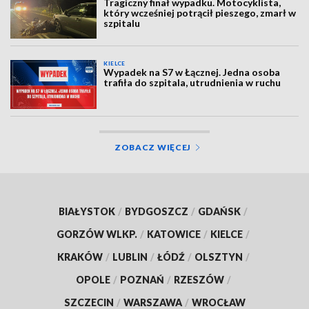
Tragiczny finał wypadku. Motocyklista,
który wcześniej potrącił pieszego, zmarł w
szpitalu
KIELCE
Wypadek na S7 w Łącznej. Jedna osoba
trafiła do szpitala, utrudnienia w ruchu
ZOBACZ WIĘCEJ
BIAŁYSTOK
/
BYDGOSZCZ
/
GDAŃSK
/
GORZÓW WLKP.
/
KATOWICE
/
KIELCE
/
KRAKÓW
/
LUBLIN
/
ŁÓDŹ
/
OLSZTYN
/
OPOLE
/
POZNAŃ
/
RZESZÓW
/
SZCZECIN
/
WARSZAWA
/
WROCŁAW