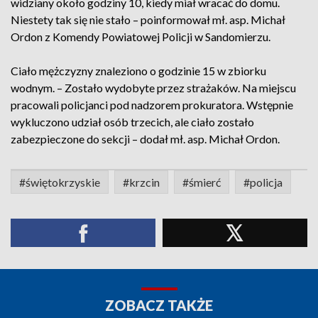
widziany około godziny 10, kiedy miał wracać do domu.
Niestety tak się nie stało – poinformował mł. asp. Michał
Ordon z Komendy Powiatowej Policji w Sandomierzu.
Ciało mężczyzny znaleziono o godzinie 15 w zbiorku
wodnym. – Zostało wydobyte przez strażaków. Na miejscu
pracowali policjanci pod nadzorem prokuratora. Wstępnie
wykluczono udział osób trzecich, ale ciało zostało
zabezpieczone do sekcji – dodał mł. asp. Michał Ordon.
#świętokrzyskie
#krzcin
#śmierć
#policja
ZOBACZ TAKŻE