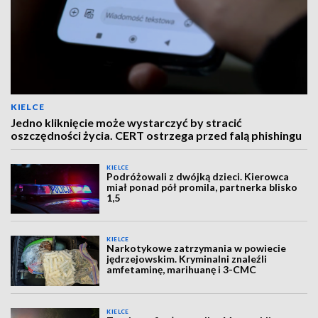
KIELCE
Jedno kliknięcie może wystarczyć by stracić
oszczędności życia. CERT ostrzega przed falą phishingu
KIELCE
Podróżowali z dwójką dzieci. Kierowca
miał ponad pół promila, partnerka blisko
1,5
KIELCE
Narkotykowe zatrzymania w powiecie
jędrzejowskim. Kryminalni znaleźli
amfetaminę, marihuanę i 3-CMC
KIELCE