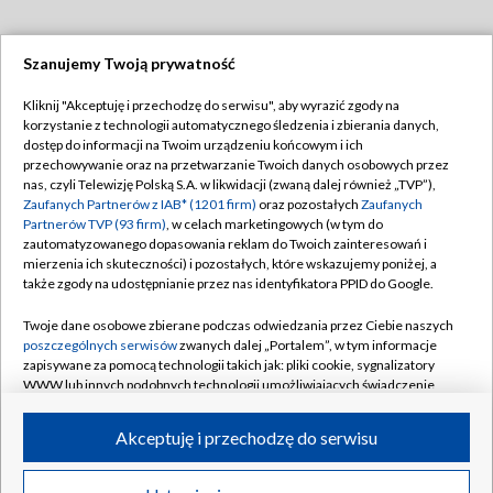
Szanujemy Twoją prywatność
Dołącz do nas:
Kliknij "Akceptuję i przechodzę do serwisu", aby wyrazić zgody na
korzystanie z technologii automatycznego śledzenia i zbierania danych,
TVP
dostęp do informacji na Twoim urządzeniu końcowym i ich
Abonament TVP
przechowywanie oraz na przetwarzanie Twoich danych osobowych przez
Regulamin TVP
nas, czyli Telewizję Polską S.A. w likwidacji (zwaną dalej również „TVP”),
Emisja w TVP
Polityka prywatności
Zaufanych Partnerów z IAB* (1201 firm)
oraz pozostałych
Zaufanych
Partnerów TVP (93 firm)
, w celach marketingowych (w tym do
Centrum informacji TVP
Moje zgody
zautomatyzowanego dopasowania reklam do Twoich zainteresowań i
mierzenia ich skuteczności) i pozostałych, które wskazujemy poniżej, a
Naziemna Telewizja Cyfrowa
Pomoc
także zgody na udostępnianie przez nas identyfikatora PPID do Google.
Sklep TVP
Biuro reklamy
Twoje dane osobowe zbierane podczas odwiedzania przez Ciebie naszych
Rada Programowa
Kontakt
poszczególnych serwisów
zwanych dalej „Portalem”, w tym informacje
zapisywane za pomocą technologii takich jak: pliki cookie, sygnalizatory
System NOS
WWW lub innych podobnych technologii umożliwiających świadczenie
dopasowanych i bezpiecznych usług, personalizację treści oraz reklam,
Informacje o nadawcy
Kanały
udostępnianie funkcji mediów społecznościowych oraz analizowanie
Akceptuję i przechodzę do serwisu
ruchu w Internecie.
Program dla prasy
©2026 Telewizja Polska S.A. w likwidacji
Biuro Reklamy
Twoje dane osobowe zbierane podczas odwiedzania przez Ciebie