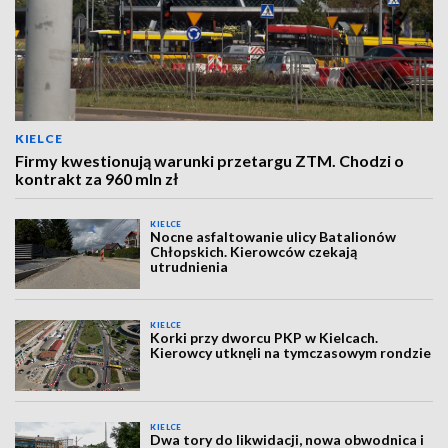
KIELCE
Firmy kwestionują warunki przetargu ZTM. Chodzi o
kontrakt za 960 mln zł
KIELCE
Nocne asfaltowanie ulicy Batalionów
Chłopskich. Kierowców czekają
utrudnienia
KIELCE
Korki przy dworcu PKP w Kielcach.
Kierowcy utknęli na tymczasowym rondzie
KIELCE
Dwa tory do likwidacji, nowa obwodnica i