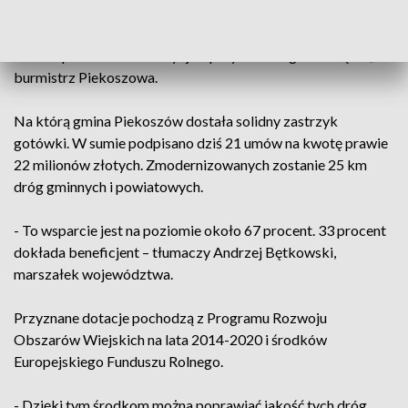
- To jest droga gminna, przy której powstaje dużo domów,
dużo nowych inwestycji indywidualnych i to naprawdę
bardzo potrzebna inwestycja – przyznał Zbigniew Piątek,
burmistrz Piekoszowa.
Na którą gmina Piekoszów dostała solidny zastrzyk
gotówki. W sumie podpisano dziś 21 umów na kwotę prawie
22 milionów złotych. Zmodernizowanych zostanie 25 km
dróg gminnych i powiatowych.
- To wsparcie jest na poziomie około 67 procent. 33 procent
dokłada beneficjent – tłumaczy Andrzej Bętkowski,
marszałek województwa.
Przyznane dotacje pochodzą z Programu Rozwoju
Obszarów Wiejskich na lata 2014-2020 i środków
Europejskiego Funduszu Rolnego.
- Dzięki tym środkom można poprawiać jakość tych dróg.