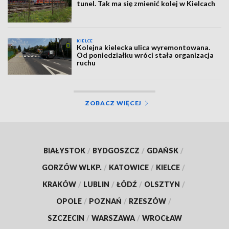
tunel. Tak ma się zmienić kolej w Kielcach
KIELCE
Kolejna kielecka ulica wyremontowana.
Od poniedziałku wróci stała organizacja
ruchu
ZOBACZ WIĘCEJ
BIAŁYSTOK
/
BYDGOSZCZ
/
GDAŃSK
/
GORZÓW WLKP.
/
KATOWICE
/
KIELCE
/
KRAKÓW
/
LUBLIN
/
ŁÓDŹ
/
OLSZTYN
/
OPOLE
/
POZNAŃ
/
RZESZÓW
/
SZCZECIN
/
WARSZAWA
/
WROCŁAW